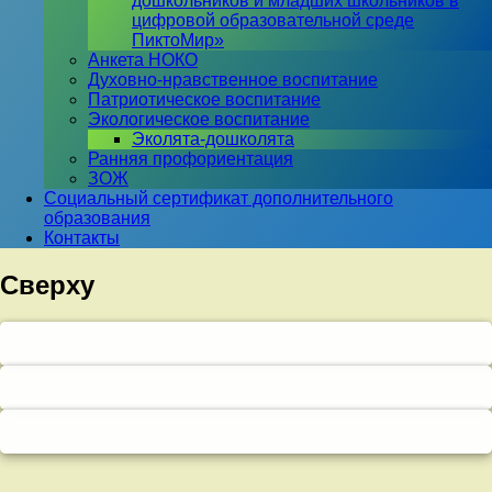
дошкольников и младших школьников в
цифровой образовательной среде
ПиктоМир»
Анкета НОКО
Духовно-нравственное воспитание
Патриотическое воспитание
Экологическое воспитание
Эколята-дошколята
Ранняя профориентация
ЗОЖ
Социальный сертификат дополнительного
образования
Контакты
Сверху