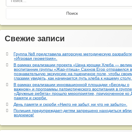
Свежие записи
Группа №8 представила авторскую методическую разработк
«Игровая геометрия».
В рамках реализации проекта «Цена крошки Хлеба — велик
воспитанник группы «Жар-птица» Сахнов Егор отправился 
познавательную экскурсию на пшеничное поле, чтобы свои
глазами увидеть, как начинается путь хлеба к нашему столу.
В рамках реализации инновационной площадки «Беседы о
важном» и программы патриотического воспитания в групп
«Дружные ребята» прошло мероприятие, приуроченное ко
памяти и скорби.
День памяти и скорби «Никто не забыт, ни что не забыто».
Полиция предупреждает-детям запрещено находиться вбли
водоемов!