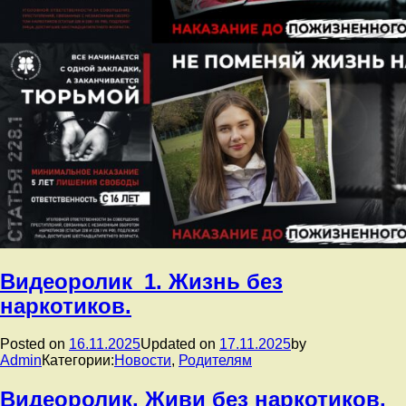
Видеоролик_1. Жизнь без
наркотиков.
Posted on
16.11.2025
Updated on
17.11.2025
by
Admin
Категории:
Новости
,
Родителям
Видеоролик. Живи без наркотиков.