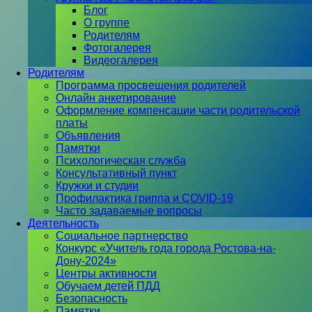
Блог
О группе
Родителям
Фотогалерея
Видеогалерея
Родителям
Программа просвещения родителей
Онлайн анкетирование
Оформление компенсации части родительской
платы
Объявления
Памятки
Психологическая служба
Консультативный пункт
Кружки и студии
Профилактика гриппа и COVID-19
Часто задаваемые вопросы
Деятельность
Социальное партнерство
Конкурс «Учитель года города Ростова-на-
Дону-2024»
Центры активности
Обучаем детей ПДД
Безопасность
Памятки