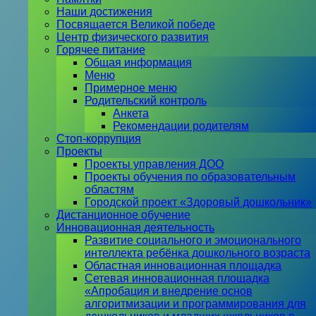
Наши достижения
Посвящается Великой победе
Центр физического развития
Горячее питание
Общая информация
Меню
Примерное меню
Родительский контроль
Анкета
Рекомендации родителям
Стоп-коррупция
Проекты
Проекты управления ДОО
Проекты обучения по образовательным
областям
Городской проект «Здоровый дошкольник»
Дистанционное обучение
Инновационная деятельность
Развитие социального и эмоционального
интеллекта ребёнка дошкольного возраста
Областная инновационная площадка
Сетевая инновационная площадка
«Апробация и внедрение основ
алгоритмизации и программирования для