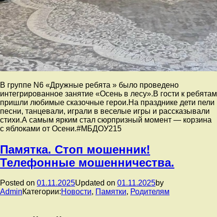
В группе N6 «Дружные ребята » было проведено
интегрированное занятие «Осень в лесу».В гости к ребятам
пришли любимые сказочные герои.На празднике дети пели
песни, танцевали, играли в веселые игры и рассказывали
стихи.А самым ярким стал сюрпризный момент — корзина
с яблоками от Осени.#МБДОУ215
Памятка. Стоп мошенник!
Телефонные мошенничества.
Posted on
01.11.2025
Updated on
01.11.2025
by
Admin
Категории:
Новости
,
Памятки
,
Родителям