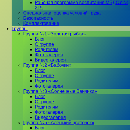
Рабочая программа воспитания МБДОУ №
215
Специальная оценка условий труда
Безопасность
Комплектование
Группы
Группа №1 «Золотая рыбка»
Блог
О группе
Родителям
Фотогалерея
Видеогалерея
Группа №2 «Бабочки»
Блог
О группе
Родителям
Фотогалерея
Группа №3 «Солнечные Зайчики»
Блог
О группе
Родителям
Фотогалерея
Видеогалерея
Группа №5 «Аленький цветочек»
Блог