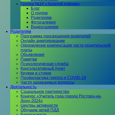
Группа №14 «Золотой ключик»
Блог
О группе
Родителям
Фотогалерея
Видеогалерея
Родителям
Программа просвещения родителей
Онлайн анкетирование
Оформление компенсации части родительской
платы
Объявления
Памятки
Психологическая служба
Консультативный пункт
Кружки и студии
Профилактика гриппа и COVID-19
Часто задаваемые вопросы
Деятельность
Социальное партнерство
Конкурс «Учитель года города Ростова-на-
Дону-2024»
Центры активности
Обучаем детей ПДД
Безопасность