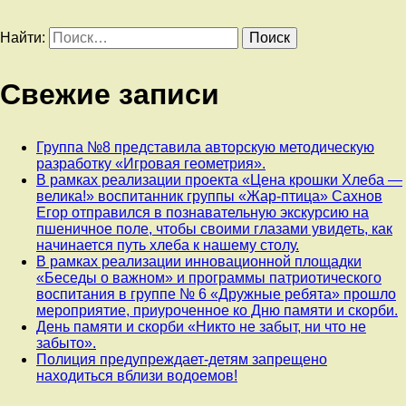
Найти:
Свежие записи
Группа №8 представила авторскую методическую
разработку «Игровая геометрия».
В рамках реализации проекта «Цена крошки Хлеба —
велика!» воспитанник группы «Жар-птица» Сахнов
Егор отправился в познавательную экскурсию на
пшеничное поле, чтобы своими глазами увидеть, как
начинается путь хлеба к нашему столу.
В рамках реализации инновационной площадки
«Беседы о важном» и программы патриотического
воспитания в группе № 6 «Дружные ребята» прошло
мероприятие, приуроченное ко Дню памяти и скорби.
День памяти и скорби «Никто не забыт, ни что не
забыто».
Полиция предупреждает-детям запрещено
находиться вблизи водоемов!