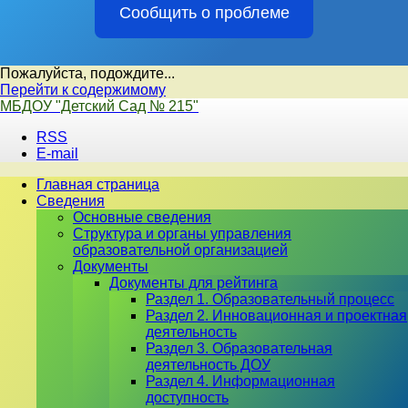
Сообщить о проблеме
Пожалуйста, подождите...
Перейти к содержимому
МБДОУ "Детский Сад № 215"
RSS
E-mail
Главная страница
Сведения
Основные сведения
Структура и органы управления
образовательной организацией
Документы
Документы для рейтинга
Раздел 1. Образовательный процесс
Раздел 2. Инновационная и проектная
деятельность
Раздел 3. Образовательная
деятельность ДОУ
Раздел 4. Информационная
доступность