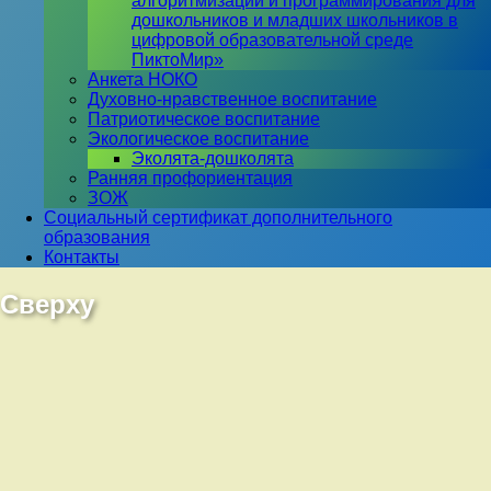
алгоритмизации и программирования для
дошкольников и младших школьников в
цифровой образовательной среде
ПиктоМир»
Анкета НОКО
Духовно-нравственное воспитание
Патриотическое воспитание
Экологическое воспитание
Эколята-дошколята
Ранняя профориентация
ЗОЖ
Социальный сертификат дополнительного
образования
Контакты
Сверху