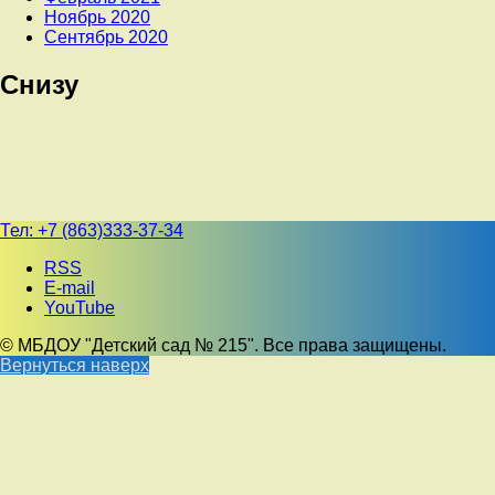
Ноябрь 2020
Сентябрь 2020
Снизу
Тел:
+7 (863)333-37-34
RSS
E-mail
YouTube
© МБДОУ "Детский сад № 215". Все права защищены.
Вернуться наверх