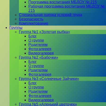
Программа воспитания МБДОУ № 215
Рабочая программа воспитания МБДОУ №
215
Специальная оценка условий труда
Безопасность
Комплектование
Группы
Группа №1 «Золотая рыбка»
Блог
О группе
Родителям
Фотогалерея
Видеогалерея
Группа №2 «Бабочки»
Блог
О группе
Родителям
Фотогалерея
Группа №3 «Солнечные Зайчики»
Блог
О группе
Родителям
Фотогалерея
Видеогалерея
Группа №5 «Аленький цветочек»