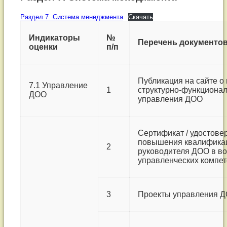
Система
Раздел 7. Система менеджмента
Скачать
менеджмента
Индикаторы
№
Перечень документо
оценки
п/п
Публикация на сайте о
7.1 Управление
1
структурно-функциона
ДОО
управления ДОО
Сертификат / удостове
повышения квалифика
2
руководителя ДОО в в
управленческих компе
3
Проекты управления 