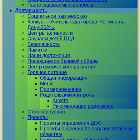
Часто задаваемые вопросы
Деятельность
Социальное партнерство
Конкурс «Учитель года города Ростова-на-
Дону-2024»
Центры активности
Обучаем детей ПДД
Безопасность
Памятки
Наши достижения
Посвящается Великой победе
Центр физического развития
Горячее питание
Общая информация
Меню
Примерное меню
Родительский контроль
Анкета
Рекомендации родителям
Стоп-коррупция
Проекты
Проекты управления ДОО
Проекты обучения по образовательным
областям
Городской проект «Здоровый