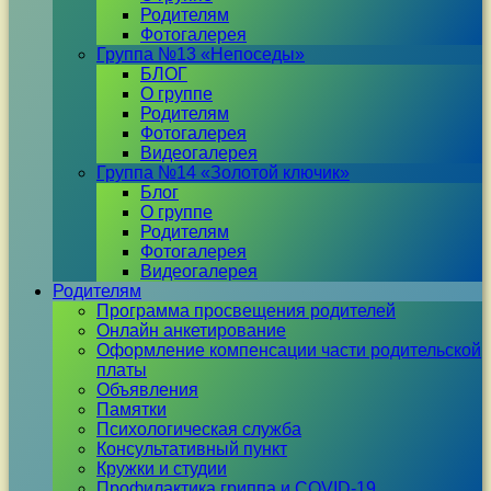
Родителям
Фотогалерея
Группа №13 «Непоседы»
БЛОГ
О группе
Родителям
Фотогалерея
Видеогалерея
Группа №14 «Золотой ключик»
Блог
О группе
Родителям
Фотогалерея
Видеогалерея
Родителям
Программа просвещения родителей
Онлайн анкетирование
Оформление компенсации части родительской
платы
Объявления
Памятки
Психологическая служба
Консультативный пункт
Кружки и студии
Профилактика гриппа и COVID-19