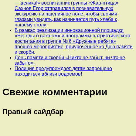
— велика!» воспитанник группы «Жар-птица»
Сахнов Егор отправился в познавательную
экскурсию на пшеничное поле, чтобы своими
глазами увидеть, как начинается путь хлеба к
нашему столу.
В рамках реализации инновационной площадки
«Беседы о важном» и программы патриотического
воспитания в группе № 6 «Дружные ребята»
прошло мероприятие, приуроченное ко Дню памяти
и скорби.
День памяти и скорби «Никто не забыт, ни что не
забыто».
Полиция предупреждает-детям запрещено
находиться вблизи водоемов!
Свежие комментарии
Правый сайдбар