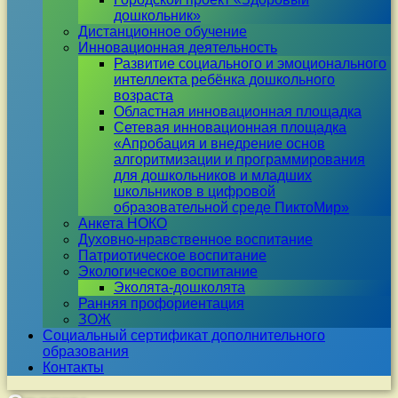
дошкольник»
Дистанционное обучение
Инновационная деятельность
Развитие социального и эмоционального
интеллекта ребёнка дошкольного
возраста
Областная инновационная площадка
Сетевая инновационная площадка
«Апробация и внедрение основ
алгоритмизации и программирования
для дошкольников и младших
школьников в цифровой
образовательной среде ПиктоМир»
Анкета НОКО
Духовно-нравственное воспитание
Патриотическое воспитание
Экологическое воспитание
Эколята-дошколята
Ранняя профориентация
ЗОЖ
Социальный сертификат дополнительного
образования
Контакты