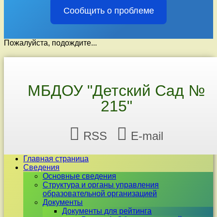
Сообщить о проблеме
Пожалуйста, подождите...
Перейти
к
содержимому
МБДОУ "Детский Сад №
215"
RSS
E-mail
Главная страница
Сведения
Основные сведения
Структура и органы управления
образовательной организацией
Документы
Документы для рейтинга