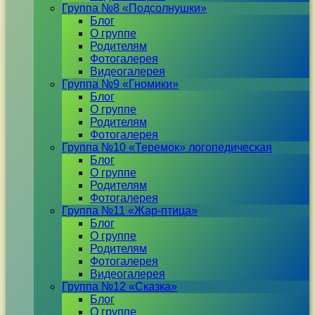
Группа №8 «Подсолнушки»
Блог
О группе
Родителям
Фотогалерея
Видеогалерея
Группа №9 «Гномики»
Блог
О группе
Родителям
Фотогалерея
Группа №10 «Теремок» логопедическая
Блог
О группе
Родителям
Фотогалерея
Группа №11 «Жар-птица»
Блог
О группе
Родителям
Фотогалерея
Видеогалерея
Группа №12 «Сказка»
Блог
О группе