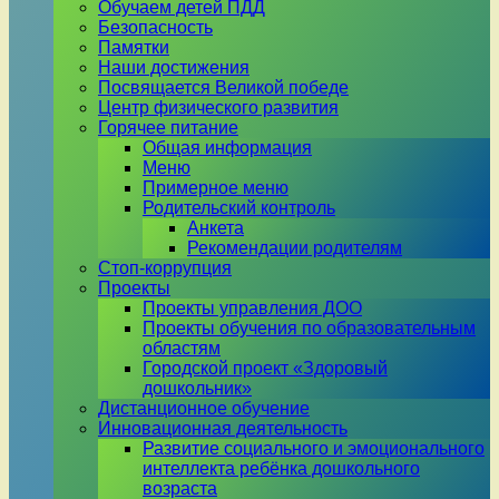
Обучаем детей ПДД
Безопасность
Памятки
Наши достижения
Посвящается Великой победе
Центр физического развития
Горячее питание
Общая информация
Меню
Примерное меню
Родительский контроль
Анкета
Рекомендации родителям
Стоп-коррупция
Проекты
Проекты управления ДОО
Проекты обучения по образовательным
областям
Городской проект «Здоровый
дошкольник»
Дистанционное обучение
Инновационная деятельность
Развитие социального и эмоционального
интеллекта ребёнка дошкольного
возраста