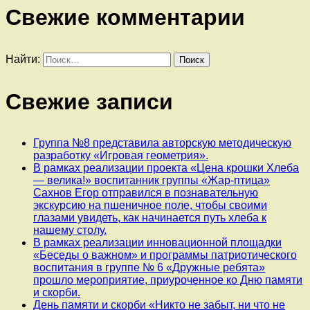
Свежие комментарии
Найти:
Свежие записи
Группа №8 представила авторскую методическую
разработку «Игровая геометрия».
В рамках реализации проекта «Цена крошки Хлеба
— велика!» воспитанник группы «Жар-птица»
Сахнов Егор отправился в познавательную
экскурсию на пшеничное поле, чтобы своими
глазами увидеть, как начинается путь хлеба к
нашему столу.
В рамках реализации инновационной площадки
«Беседы о важном» и программы патриотического
воспитания в группе № 6 «Дружные ребята»
прошло мероприятие, приуроченное ко Дню памяти
и скорби.
День памяти и скорби «Никто не забыт, ни что не