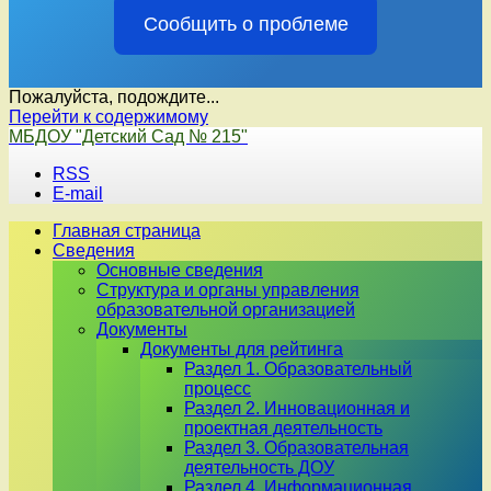
Сообщить о проблеме
Пожалуйста, подождите...
Перейти к содержимому
МБДОУ "Детский Сад № 215"
RSS
E-mail
Главная страница
Сведения
Основные сведения
Структура и органы управления
образовательной организацией
Документы
Документы для рейтинга
Раздел 1. Образовательный
процесс
Раздел 2. Инновационная и
проектная деятельность
Раздел 3. Образовательная
деятельность ДОУ
Раздел 4. Информационная