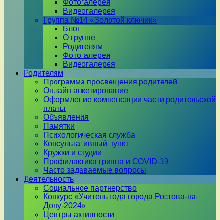
Фотогалерея
Видеогалерея
Группа №14 «Золотой ключик»
Блог
О группе
Родителям
Фотогалерея
Видеогалерея
Родителям
Программа просвещения родителей
Онлайн анкетирование
Оформление компенсации части родительской
платы
Объявления
Памятки
Психологическая служба
Консультативный пункт
Кружки и студии
Профилактика гриппа и COVID-19
Часто задаваемые вопросы
Деятельность
Социальное партнерство
Конкурс «Учитель года города Ростова-на-
Дону-2024»
Центры активности