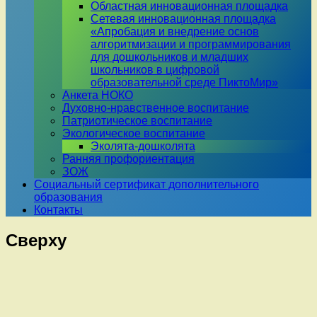
Областная инновационная площадка
Сетевая инновационная площадка
«Апробация и внедрение основ
алгоритмизации и программирования
для дошкольников и младших
школьников в цифровой
образовательной среде ПиктоМир»
Анкета НОКО
Духовно-нравственное воспитание
Патриотическое воспитание
Экологическое воспитание
Эколята-дошколята
Ранняя профориентация
ЗОЖ
Социальный сертификат дополнительного
образования
Контакты
Сверху