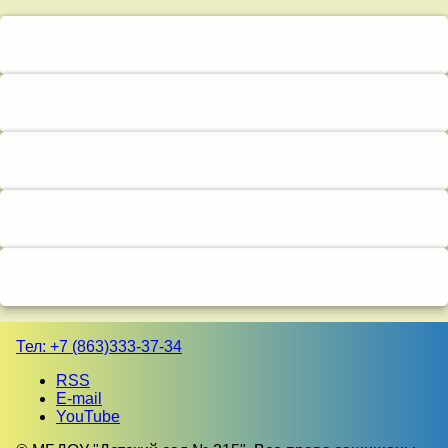
Тел:
+7 (863)333-37-34
RSS
E-mail
YouTube