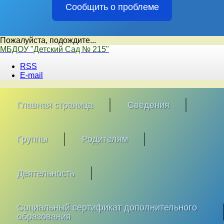
Сообщить о проблеме
Пожалуйста, подождите...
Перейти
МБДОУ "Детский Сад № 215"
к
RSS
содержимому
E-mail
Главная страница
Сведения
Группы
Родителям
Деятельность
Социальный сертификат дополнительного
образования