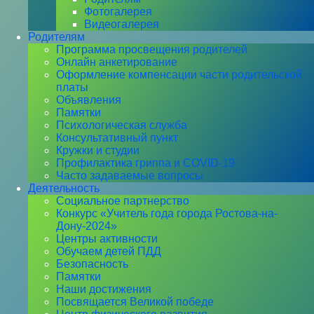
Фотогалерея
Видеогалерея
Родителям
Программа просвещения родителей
Онлайн анкетирование
Оформление компенсации части родительской
платы
Объявления
Памятки
Психологическая служба
Консультативный пункт
Кружки и студии
Профилактика гриппа и COVID-19
Часто задаваемые вопросы
Деятельность
Социальное партнерство
Конкурс «Учитель года города Ростова-на-
Дону-2024»
Центры активности
Обучаем детей ПДД
Безопасность
Памятки
Наши достижения
Посвящается Великой победе