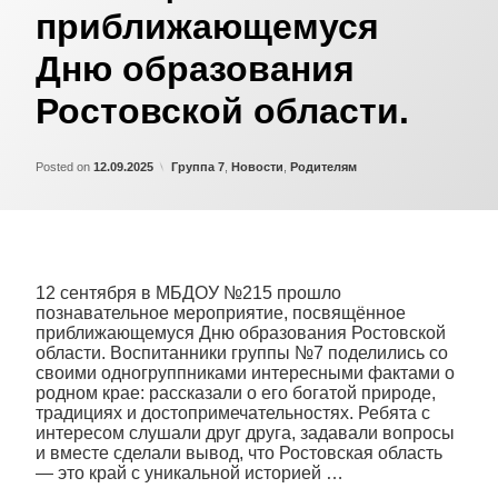
приближающемуся
Дню образования
Ростовской области.
Updated on
by
Admin
15.09.2025
Категории:
Posted on
12.09.2025
Группа 7
,
Новости
,
Родителям
12 сентября в МБДОУ №215 прошло
познавательное мероприятие, посвящённое
приближающемуся Дню образования Ростовской
области. Воспитанники группы №7 поделились со
своими одногруппниками интересными фактами о
родном крае: рассказали о его богатой природе,
традициях и достопримечательностях. Ребята с
интересом слушали друг друга, задавали вопросы
и вместе сделали вывод, что Ростовская область
— это край с уникальной историей …