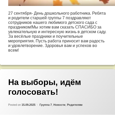
27 сентября- День дошкольного работника. Ребята
и родители старшей группы 7 поздравляют
сотрудников нашего любимого детского сада с
праздником!Мы хотим вам сказать СПАСИБО за
увлекательную и интересную жизнь в детском саду.
За весёлые праздники и поучительные
мероприятия. Пусть работа приносит вам радость
и удовлетворение. Здоровья вам и успехов во
всем!
На выборы, идём
голосовать!
Updated on
by
Admin
15.09.2025
Категории:
Posted on
15.09.2025
Группа 7
,
Новости
,
Родителям