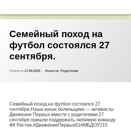
️Семейный поход на
футбол состоялся 27
сентября.
Updated on
by
Admin
16.10.2025
Категории:
Posted on
27.09.2025
Новости
,
Родителям
️Семейный поход на футбол состоялся 27
сентября.Наши юные болельщики — активисты
Движения Первых вместе с родителями 27
сентября пришли поддержать любимую команду
ФК Ростов.#ДвижениеПервых61#МБДОУ215