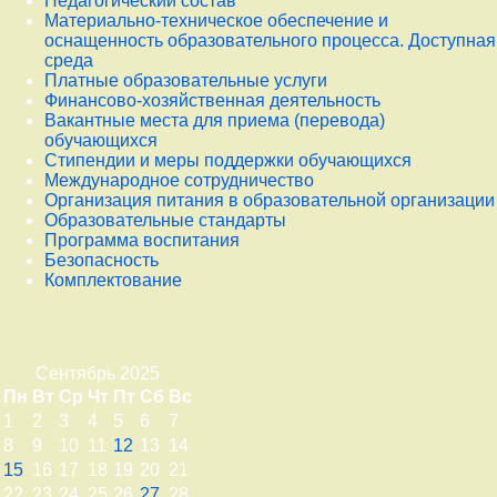
Педагогический состав
Материально-техническое обеспечение и
оснащенность образовательного процесса. Доступная
среда
Платные образовательные услуги
Финансово-хозяйственная деятельность
Вакантные места для приема (перевода)
обучающихся
Стипендии и меры поддержки обучающихся
Международное сотрудничество
Организация питания в образовательной организации
Образовательные стандарты
Программа воспитания
Безопасность
Комплектование
Сентябрь 2025
Пн
Вт
Ср
Чт
Пт
Сб
Вс
1
2
3
4
5
6
7
8
9
10
11
12
13
14
15
16
17
18
19
20
21
22
23
24
25
26
27
28