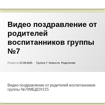
Видео поздравление от
родителей
воспитанников группы
№7
Updated on
by
Admin
02.10.2025
Категории:
Posted on
27.09.2025
Группа 7
,
Новости
,
Родителям
Видео поздравление от родителей воспитанников
группы №7#МБДОУ215