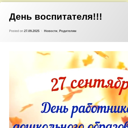
День воспитателя!!!
Updated on
by
Admin
02.10.2025
Категории:
Posted on
27.09.2025
Новости
,
Родителям