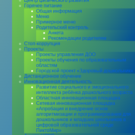
Центр физического развития
Горячее питание
Общая информация
Меню
Примерное меню
Родительский контроль
Анкета
Рекомендации родителям
Стоп-коррупция
Проекты
Проекты управления ДОО
Проекты обучения по образовательным
областям
Городской проект «Здоровый дошкольник»
Дистанционное обучение
Инновационная деятельность
Развитие социального и эмоционального
интеллекта ребёнка дошкольного возраста
Областная инновационная площадка
Сетевая инновационная площадка
«Апробация и внедрение основ
алгоритмизации и программирования для
дошкольников и младших школьников в
цифровой образовательной среде
ПиктоМир»