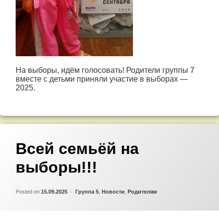
На выборы, идём голосовать! Родители группы 7
вместе с детьми приняли участие в выборах —
2025.
Всей семьёй на
выборы!!!
Updated on
by
Admin
15.09.2025
Категории:
Posted on
15.09.2025
Группа 5
,
Новости
,
Родителям