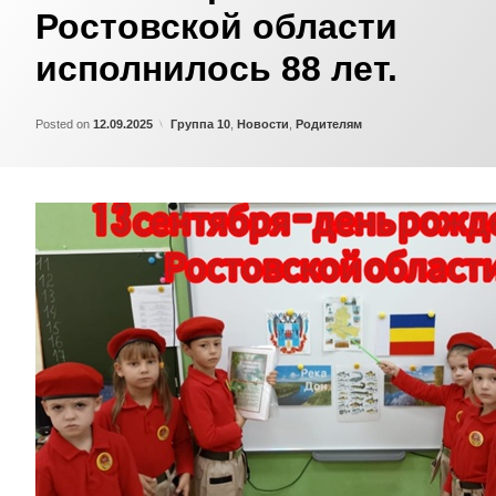
Ростовской области
исполнилось 88 лет.
Updated on
by
Admin
15.09.2025
Категории:
Posted on
12.09.2025
Группа 10
,
Новости
,
Родителям