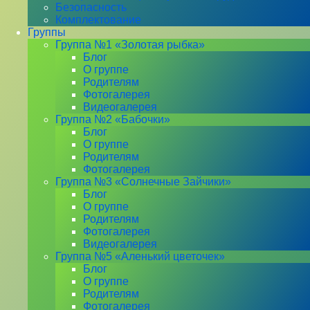
Безопасность
Комплектование
Группы
Группа №1 «Золотая рыбка»
Блог
О группе
Родителям
Фотогалерея
Видеогалерея
Группа №2 «Бабочки»
Блог
О группе
Родителям
Фотогалерея
Группа №3 «Солнечные Зайчики»
Блог
О группе
Родителям
Фотогалерея
Видеогалерея
Группа №5 «Аленький цветочек»
Блог
О группе
Родителям
Фотогалерея