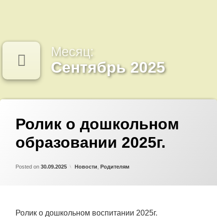
Левый сайдбар
Месяц:
Сентябрь 2025
Ролик о дошкольном
образовании 2025г.
Updated on
by
Admin
02.10.2025
Категории:
Posted on
30.09.2025
Новости
,
Родителям
Ролик о дошкольном воспитании 2025г.