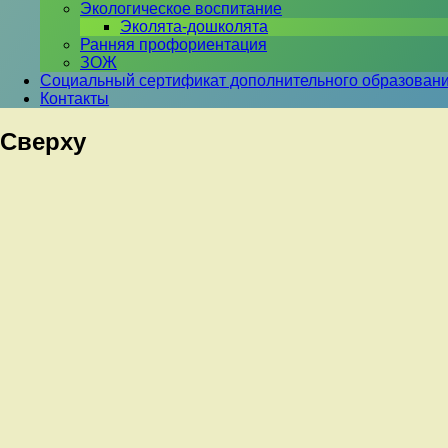
Экологическое воспитание
Эколята-дошколята
Ранняя профориентация
ЗОЖ
Социальный сертификат дополнительного образован
Контакты
Сверху