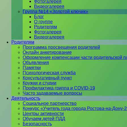
Фотогалерея
Видеогалерея
Группа №14 «Золотой ключик»
Блог
О группе
Родителям
Фотогалерея
Видеогалерея
Родителям
Программа просвещения родителей
Онлайн анкетирование
Оформление компенсации части родительской п
Объявления
Памятки
Психологическая служба
Консультативный пункт
Кружки и студии
Профилактика гриппа и COVID-19
Часто задаваемые вопросы
Деятельность
Социальное партнерство
Конкурс «Учитель года города Ростова-на-Дону-
Центры активности
Обучаем детей ПДД
Безопасность