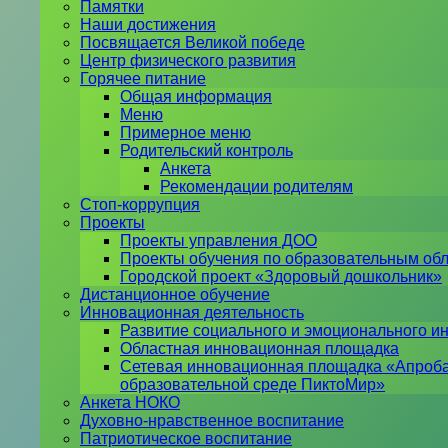
Памятки
Наши достижения
Посвящается Великой победе
Центр физического развития
Горячее питание
Общая информация
Меню
Примерное меню
Родительский контроль
Анкета
Рекомендации родителям
Стоп-коррупция
Проекты
Проекты управления ДОО
Проекты обучения по образовательным об
Городской проект «Здоровый дошкольник»
Дистанционное обучение
Инновационная деятельность
Развитие социального и эмоционального ин
Областная инновационная площадка
Сетевая инновационная площадка «Апроба
образовательной среде ПиктоМир»
Анкета НОКО
Духовно-нравственное воспитание
Патриотическое воспитание