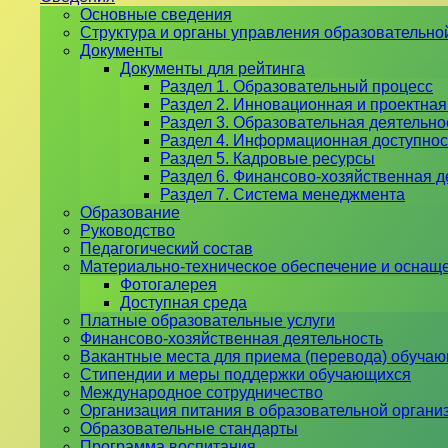
Основные сведения
Структура и органы управления образовательно
Документы
Документы для рейтинга
Раздел 1. Образовательный процесс
Раздел 2. Инновационная и проектная
Раздел 3. Образовательная деятельн
Раздел 4. Информационная доступнос
Раздел 5. Кадровые ресурсы
Раздел 6. Финансово-хозяйственная д
Раздел 7. Система менеджмента
Образование
Руководство
Педагогический состав
Материально-техническое обеспечение и оснаще
Фотогалерея
Доступная среда
Платные образовательные услуги
Финансово-хозяйственная деятельность
Вакантные места для приема (перевода) обуча
Стипендии и меры поддержки обучающихся
Международное сотрудничество
Организация питания в образовательной органи
Образовательные стандарты
Программа воспитания