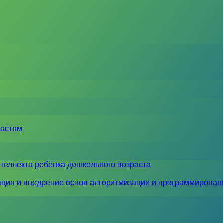
ластям
теллекта ребёнка дошкольного возраста
ция и внедрение основ алгоритмизации и программирован