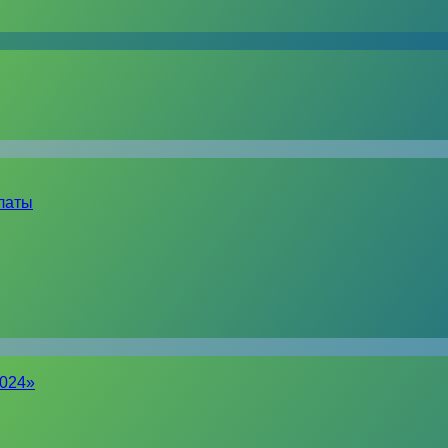
латы
2024»