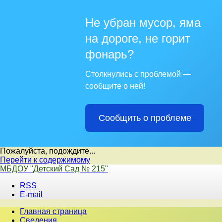
Не убран мусор, яма
на дороге, не горит
фонарь?
Столкнулись с проблемой —
сообщите о ней!
Сообщить о проблеме
Пожалуйста, подождите...
Перейти к содержимому
МБДОУ "Детский Сад № 215"
RSS
E-mail
Главная страница
Сведения