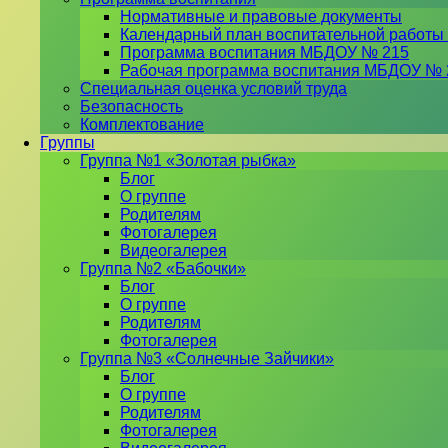
Нормативные и правовые документы
Календарный план воспитательной работы
Программа воспитания МБДОУ № 215
Рабочая программа воспитания МБДОУ № 
Специальная оценка условий труда
Безопасность
Комплектование
Группы
Группа №1 «Золотая рыбка»
Блог
О группе
Родителям
Фотогалерея
Видеогалерея
Группа №2 «Бабочки»
Блог
О группе
Родителям
Фотогалерея
Группа №3 «Солнечные Зайчики»
Блог
О группе
Родителям
Фотогалерея