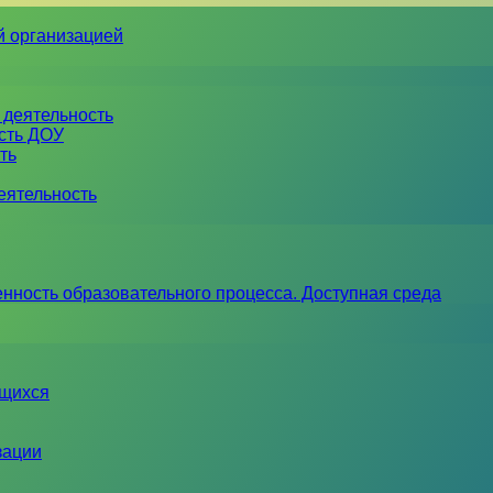
й организацией
 деятельность
ость ДОУ
ть
еятельность
нность образовательного процесса. Доступная среда
ющихся
зации