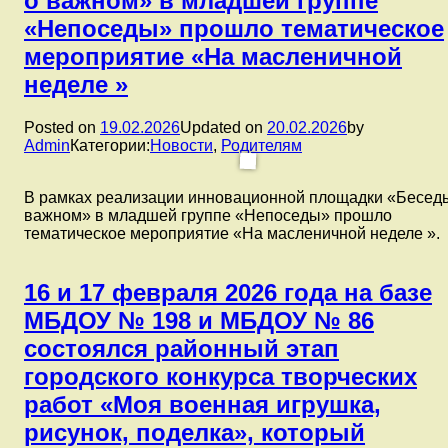
о важном» в младшей группе
торжественная
«Непоседы» прошло тематическое
церемония
открытия
мероприятие «На масленичной
VII
неделе »
Муниципального
чемпионата
«Юный
Posted on
19.02.2026
Updated on
20.02.2026
by
мастер
Admin
Категории:
Новости
,
Родителям
—
2026».
В рамках реализации инновационной площадки «Бесед
важном» в младшей группе «Непоседы» прошло
тематическое мероприятие «На масленичной неделе ».
16 и 17 февраля 2026 года на базе
МБДОУ № 198 и МБДОУ № 86
состоялся районный этап
городского конкурса творческих
работ «Моя военная игрушка,
рисунок, поделка», который