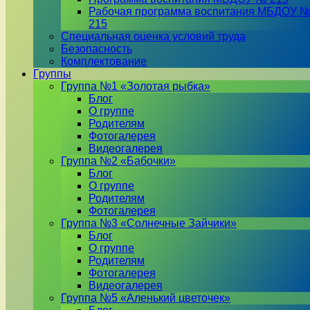
Рабочая программа воспитания МБДОУ 
215
Специальная оценка условий труда
Безопасность
Комплектование
Группы
Группа №1 «Золотая рыбка»
Блог
О группе
Родителям
Фотогалерея
Видеогалерея
Группа №2 «Бабочки»
Блог
О группе
Родителям
Фотогалерея
Группа №3 «Солнечные Зайчики»
Блог
О группе
Родителям
Фотогалерея
Видеогалерея
Группа №5 «Аленький цветочек»