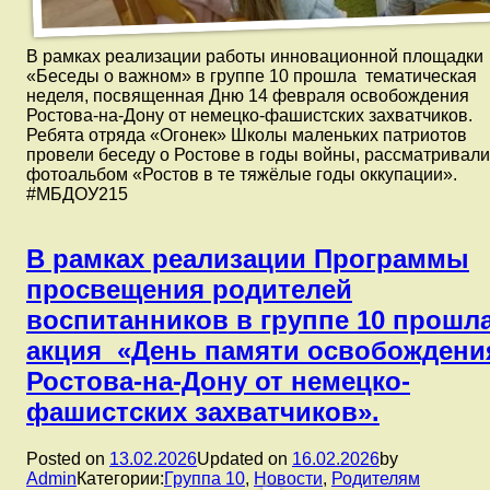
В рамках реализации работы инновационной площадки
«Беседы о важном» в группе 10 прошла тематическая
неделя, посвященная Дню 14 февраля освобождения
Ростова-на-Дону от немецко-фашистских захватчиков.
Ребята отряда «Огонек» Школы маленьких патриотов
провели беседу о Ростове в годы войны, рассматривали
фотоальбом «Ростов в те тяжёлые годы оккупации».
#МБДОУ215
В рамках реализации Программы
просвещения родителей
воспитанников в группе 10 прошл
акция «День памяти освобождени
Ростова-на-Дону от немецко-
фашистских захватчиков».
Posted on
13.02.2026
Updated on
16.02.2026
by
Admin
Категории:
Группа 10
,
Новости
,
Родителям