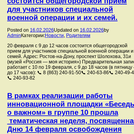
состоится общегородской прием
года
на
для участников специальной
базе
военной операции и их семей.
МБДОУ
№
198
Posted on
16.02.2026
Updated on
16.02.2026
by
и
Admin
Категории:
Новости
,
Родителям
МБДОУ
№
20 февраля с 9 до 12 часов состоится общегородской
86
прием для участников специальной военной операции и
состоялся
семей. Адрес: Ростов-на-Дону, проспект Шолохова, 31и
районный
(музей «Россия — моя история») Предварительная запи
этап
работает с 10 по 19 февраля, с 9 до 18 часов (в пятницу
городского
до 17 часов): 📞 8 (863) 240‑91‑50📞 240‑63‑86📞 240‑49‑
конкурса
📞 240‑93‑82
творческих
работ
«Моя
В рамках реализации работы
военная
инновационной площадки «Бесед
игрушка,
рисунок,
о важном» в группе 10 прошла
поделка»,
тематическая неделя, посвященна
который
проводится
Дню 14 февраля освобождения
в