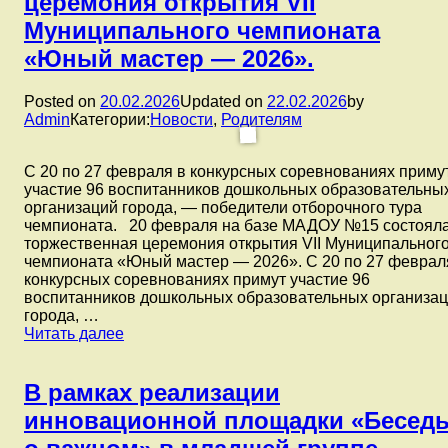
церемония открытия VII
Советского
Муниципального чемпионата
района
на
«Юный мастер — 2026».
базе
детского
Posted on
20.02.2026
Updated on
22.02.2026
by
сада
Admin
Категории:
Новости
,
Родителям
№266
прошел
праздник
С 20 по 27 февраля в конкурсных соревнованиях приму
«Широкая
участие 96 воспитанников дошкольных образовательны
Масленица»,
организаций города, — победители отборочного тура
в
чемпионата. 20 февраля на базе МАДОУ №15 состоял
котором
торжественная церемония открытия VII Муниципальног
приняли
чемпионата «Юный мастер — 2026». С 20 по 27 феврал
участие
конкурсных соревнованиях примут участие 96
ребята
воспитанников дошкольных образовательных организа
нашего
города, …
детского
20
Читать далее
сада.
февраля
на
базе
В рамках реализации
МАДОУ
инновационной площадки «Бесед
№15
состоялась