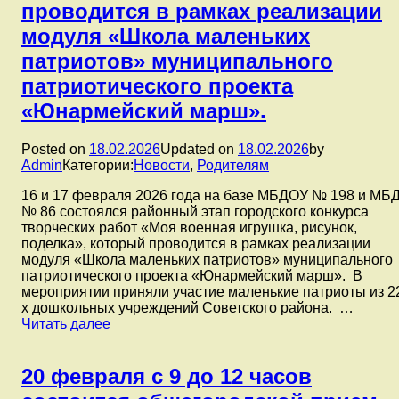
проводится в рамках реализации
модуля «Школа маленьких
патриотов» муниципального
патриотического проекта
«Юнармейский марш».
Posted on
18.02.2026
Updated on
18.02.2026
by
Admin
Категории:
Новости
,
Родителям
16 и 17 февраля 2026 года на базе МБДОУ № 198 и МБ
№ 86 состоялся районный этап городского конкурса
творческих работ «Моя военная игрушка, рисунок,
поделка», который проводится в рамках реализации
модуля «Школа маленьких патриотов» муниципального
патриотического проекта «Юнармейский марш». В
мероприятии приняли участие маленькие патриоты из 2
х дошкольных учреждений Советского района. …
16
Читать далее
и
17
февраля
20 февраля с 9 до 12 часов
2026