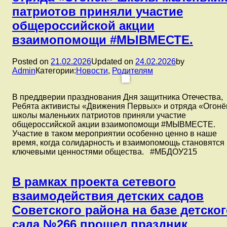
Год
патриотов ​приняли участие
Единства
общероссийской акции
народов
России
взаимопомощи #МЫВМЕСТЕ.
в
подготовительной
группе
Posted on
21.02.2026
Updated on
24.02.2026
by
5
Admin
Категории:
Новости
,
Родителям
прошла
масленичная
В преддверии празднования Дня защитника Отечества,
неделя:
Ребята активисты «Движения Первых» и отряда «Огонё
«Ой
школы маленьких патриотов ​приняли участие
ты
общероссийской акции взаимопомощи #МЫВМЕСТЕ.
Масленица»,
Участие в таком мероприятии особенно ценно в наше
с
время, когда солидарность и взаимопомощь становятся
целью
ключевыми ценностями общества. #МБДОУ215
расширения
знаний
детей
В рамках проекта сетевого
и
воспитания
взаимодействия детских садов
интереса
к
Советского района на базе детско
русским
сада №266 прошел праздник
народным