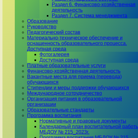
Раздел 6. Финансово-хозяйственная
деятельность
Раздел 7. Система менеджмента
Образование
Руководство
Педагогический состав
Материально-техническое обеспечение и
оснащенность образовательного процесса.
Доступная среда
Фотогалерея
Доступная среда
Платные образовательные услуги
Финансово-хозяйственная деятельность
Вакантные места для приема (перевода)
обучающихся
Стипендии и меры поддержки обучающихся
Международное сотрудничество
Организация питания в образовательной
организации
Образовательные стандарты
Программа воспитания
Нормативные и правовые документы
Календарный план воспитательной работ
МБДОУ № 215_2023г.
Программа воспитания МБДОУ № 215