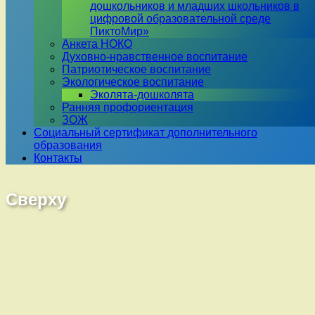
дошкольников и младших школьников в
цифровой образовательной среде
ПиктоМир»
Анкета НОКО
Духовно-нравственное воспитание
Патриотическое воспитание
Экологическое воспитание
Эколята-дошколята
Ранняя профориентация
ЗОЖ
Социальный сертификат дополнительного
образования
Контакты
Сверху