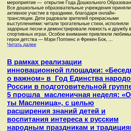
мероприятие — открытие Года Дошкольного Образован
Все дошкольные образовательные учреждения приняли
активное участие в празднике, благодаря онлайн-
трансляции. Дети радовали зрителей прекрасными
выступлениями: читали трогательные стихи, исполняли
задорные песни и демонстрировали ловкость и дружбу 
спортивных играх. Особое внимание привлекли любим
герои детства — Мэри Поппинс и Фрекен Бок, …
Сегодня
Читать далее
в
Советском
районе
В рамках реализации
состоялось
инновационной площадки: «Бесе
яркое
районное
о важном» в Год Единства народ
мероприятие
России в подготовительной групп
—
открытие
5 прошла масленичная неделя: «
Года
ты Масленица», с целью
Дошкольного
Образования.
расширения знаний детей и
воспитания интереса к русским
народным праздникам и традиция