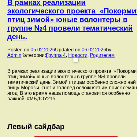
освобождении
В рамках реализации
города,
экологического проекта «Покорми
спели
песни.
птиц зимой» юные волонтеры в
группе №4 провели тематический
день.
Posted on
05.02.2026
Updated on
06.02.2026
by
Admin
Категории:
Группа 4
,
Новости
,
Родителям
В рамках реализации экологического проекта «Покорми
птиц зимой» юные волонтеры в группе №4 провели
тематический день. Зимой птицам особенно сложно най
пищу. Морозы, снег и гололед осложняет им поиск семян
ягод. В это время наша помощь становится особенно
важной. #МБДОУ215
Левый сайдбар