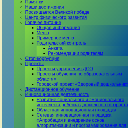
Памятки
Наши достижения
Посвящается Великой победе
Центр физического развития
Горячее питание
Общая информация
Меню
Примерное меню
Родительский контроль
Анкета
Рекомендации родителям
Стоп-коррупция
Проекты
Проекты управления ДОО
Проекты обучения по образовательным
областям
Городской проект «Здоровый дошкольник
Дистанционное обучение
Инновационная деятельность
Развитие социального и эмоционального
интеллекта ребёнка дошкольного возраста
Областная инновационная площадка
Сетевая инновационная площадка
«Апробация и внедрение основ
алгоритмизации и программирования для