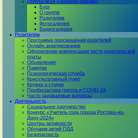
Группа №14 «Золотой ключик»
Блог
О группе
Родителям
Фотогалерея
Видеогалерея
Родителям
Программа просвещения родителей
Онлайн анкетирование
Оформление компенсации части родительской
платы
Объявления
Памятки
Психологическая служба
Консультативный пункт
Кружки и студии
Профилактика гриппа и COVID-19
Часто задаваемые вопросы
Деятельность
Социальное партнерство
Конкурс «Учитель года города Ростова-на-
Дону-2024»
Центры активности
Обучаем детей ПДД
Безопасность