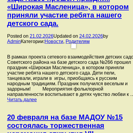
праздникам
«Широкая Масленица», в котором
и
приняли участие ребята нашего
традициям,
связанным
детского сада.
с
приходом
Posted on
21.02.2026
Updated on
24.02.2026
by
весны
Admin
Категории:
Новости
,
Родителям
и
пробуждением
природы.
В рамках проекта сетевого взаимодействия детских сад
Советского района на базе детского сада №266 прошел
праздник «Широкая Масленица», в котором приняли
участие ребята нашего детского сада. Дети пели,
танцевали, играли в игры, приобщаясь к русским
народным традициям. Праздник получился веселым и
задорным! Мероприятия фольклорной
направленности воспитывают в детях чувство любви к 
В
Читать далее
рамках
проекта
сетевого
20 февраля на базе МАДОУ №15
взаимодействия
состоялась торжественная
детских
садов