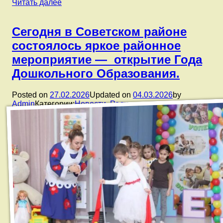
В
Читать далее
рамках
реализации
«Программы
Сегодня в Советском районе
просвещения
состоялось яркое районное
родителей»
и
мероприятие — открытие Года
проекта
Дошкольного Образования.
«Семейное
волонтерство»
в
Posted on
27.02.2026
Updated on
04.03.2026
by
группах
Admin
Категории:
Новости
,
Родителям
№1,
4,
6
прошла
благотворительная
акция
«Помоги
животным».