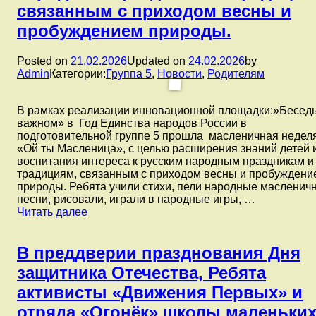
связанным с приходом весны и
пробуждением природы.
Posted on
21.02.2026
Updated on
24.02.2026
by
Admin
Категории:
Группа 5
,
Новости
,
Родителям
В рамках реализации инновационной площадки:»Бесед
важном» в Год Единства народов России в
подготовительной группе 5 прошла масленичная неделя
«Ой ты Масленица», с целью расширения знаний детей 
воспитания интереса к русским народным праздникам и
традициям, связанным с приходом весны и пробуждени
природы. Ребята учили стихи, пели народные масленич
песни, рисовали, играли в народные игры, …
В
Читать далее
рамках
реализации
инновационной
В преддверии празднования Дня
площадки:
защитника Отечества, Ребята
«Беседы
о
активисты «Движения Первых» и
важном»
отряда «Огонёк» школы маленьки
в