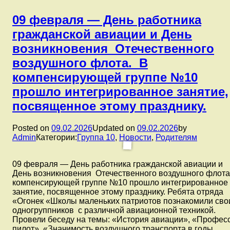
реализации
инновационной
09 февраля — День работника
площадки
гражданской авиации и День
«Воспитание
патриотизма
возникновения Отечественного
у
воздушного флота. В
детей
дошкольного
компенсирующей группе №10
возраста
прошло интегрированное занятие,
посредством
организации
посвященное этому празднику.
патриотического
клуба
»
Posted on
09.02.2026
Updated on
09.02.2026
by
Беседы
Admin
Категории:
Группа 10
,
Новости
,
Родителям
о
важном»
09 февраля — День работника гражданской авиации и
ребята
День возникновения Отечественного воздушного флота
из
компенсирующей группе №10 прошло интегрированное
подготовительной
занятие, посвященное этому празднику. Ребята отряда
группы
«Огонек «Школы маленьких патриотов познакомили сво
№9
одногруппников с различной авиационной техникой.
«Гномики»
Провели беседу на темы: «История авиации», «Профес
отряда
пилот», «Значимость воздушного транспорта в годы
«Огонёк»