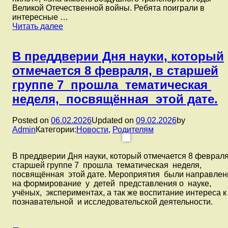
Великой Отечественной войны. Ребята поиграли в
школы
интересные …
маленьких
09
Читать далее
патриотов
февраля
и
—
активисты
День
В преддверии Дня науки, который
«Движения
работника
Первых»
отмечается 8 февраля, в старшей
гражданской
прочитали
авиации
стихи
группе 7 прошла тематическая
и
о
неделя, посвящённая этой дате.
День
Ростове
возникновения
в
Отечественного
военные
Posted on
06.02.2026
Updated on
09.02.2026
by
воздушного
годы,
Admin
Категории:
Новости
,
Родителям
флота.
почтили
В
память
компенсирующей
защитников
В преддверии Дня науки, который отмечается 8 февраля
группе
нашего
старшей группе 7 прошла тематическая неделя,
№10
города
посвящённая этой дате. Мероприятия были направле
прошло
минутой
на формирование у детей представления о науке,
интегрированное
молчания,
учёных, экспериментах, а так же воспитание интереса к
занятие,
посмотрели
познавательной и исследовательской деятельности.
посвященное
фильм
этому
об
празднику.