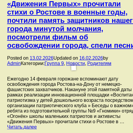
«Движения Первых» прочитали
стихи о Ростове в военные годы,
почтили память защитников наше
города минутой молчания,
посмотрели фильм об
освобождении города, спели песн
Posted on
13.02.2026
Updated on
16.02.2026
by
Admin
Категории:
Группа 9
,
Новости
,
Родителям
Ежегодно 14 февраля горожане вспоминают дату
освобождения города Ростова-на-Дону от немецко-
фашистских захватчиков. Накануне этой памятной даты
рамках реализации инновационной площадки «Воспита
патриотизма у детей дошкольного возраста посредство
организации патриотического клуба » Беседы о важном
ребята из подготовительной группы №9 «Гномики» отря
«Огонёк» школы маленьких патриотов и активисты
«Движения Первых» прочитали стихи о Ростове в …
В
Читать далее
рамках