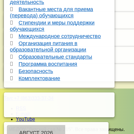
деятельность
Вакантные места для приема
(перевода) обучающихся
Стипендии и меры поддержки
обучающихся
Международное сотрудничество
Организация питания в
образовательной организации
Образовательные стандарты
Программа воспитания
Безопасность
Комплектование
Тел:
+7 (863)333-37-34
RSS
E-mail
YouTube
© МБДОУ "Детский сад № 215". Все права защищены.
АВГУСТ 2026