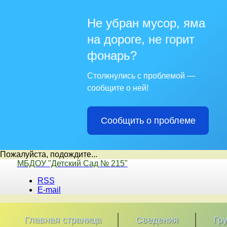
Не убран мусор, яма
на дороге, не горит
фонарь?
Столкнулись с проблемой —
сообщите о ней!
Сообщить о проблеме
Пожалуйста, подождите...
Перейти
МБДОУ "Детский Сад № 215"
к
RSS
содержимому
E-mail
Главная страница
Сведения
Гр