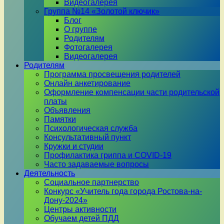
Видеогалерея
Группа №14 «Золотой ключик»
Блог
О группе
Родителям
Фотогалерея
Видеогалерея
Родителям
Программа просвещения родителей
Онлайн анкетирование
Оформление компенсации части родительской
платы
Объявления
Памятки
Психологическая служба
Консультативный пункт
Кружки и студии
Профилактика гриппа и COVID-19
Часто задаваемые вопросы
Деятельность
Социальное партнерство
Конкурс «Учитель года города Ростова-на-
Дону-2024»
Центры активности
Обучаем детей ПДД