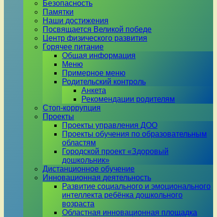
Безопасность
Памятки
Наши достижения
Посвящается Великой победе
Центр физического развития
Горячее питание
Общая информация
Меню
Примерное меню
Родительский контроль
Анкета
Рекомендации родителям
Стоп-коррупция
Проекты
Проекты управления ДОО
Проекты обучения по образовательным
областям
Городской проект «Здоровый
дошкольник»
Дистанционное обучение
Инновационная деятельность
Развитие социального и эмоционального
интеллекта ребёнка дошкольного
возраста
Областная инновационная площадка