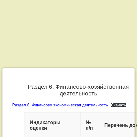
Раздел
6.
Раздел 6. Финансово-хозяйственная
деятельность
Финансово-
Раздел 6. Финансово экономическая деятельность
Скачать
хозяйственная
деятельность
Индикаторы
№
Перечень до
оценки
п/п