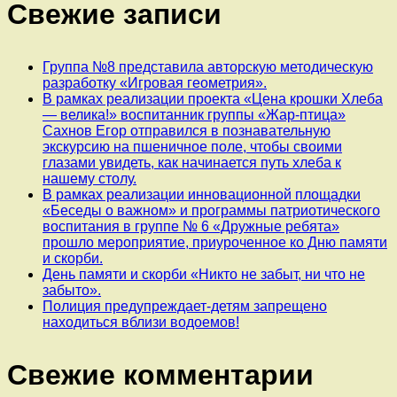
Свежие записи
Группа №8 представила авторскую методическую
разработку «Игровая геометрия».
В рамках реализации проекта «Цена крошки Хлеба
— велика!» воспитанник группы «Жар-птица»
Сахнов Егор отправился в познавательную
экскурсию на пшеничное поле, чтобы своими
глазами увидеть, как начинается путь хлеба к
нашему столу.
В рамках реализации инновационной площадки
«Беседы о важном» и программы патриотического
воспитания в группе № 6 «Дружные ребята»
прошло мероприятие, приуроченное ко Дню памяти
и скорби.
День памяти и скорби «Никто не забыт, ни что не
забыто».
Полиция предупреждает-детям запрещено
находиться вблизи водоемов!
Свежие комментарии