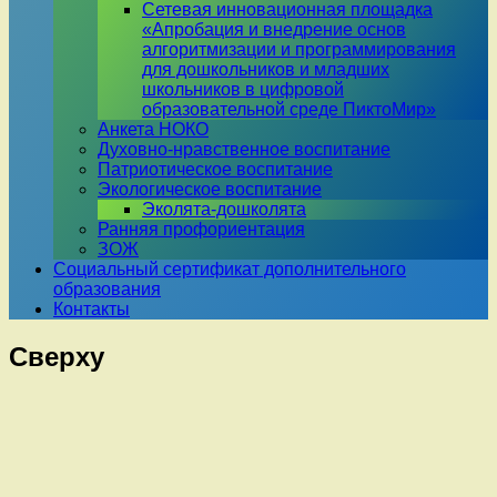
Сетевая инновационная площадка
«Апробация и внедрение основ
алгоритмизации и программирования
для дошкольников и младших
школьников в цифровой
образовательной среде ПиктоМир»
Анкета НОКО
Духовно-нравственное воспитание
Патриотическое воспитание
Экологическое воспитание
Эколята-дошколята
Ранняя профориентация
ЗОЖ
Социальный сертификат дополнительного
образования
Контакты
Сверху