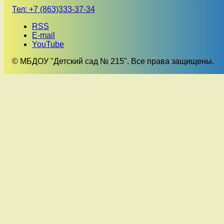
Тел:
+7 (863)333-37-34
RSS
E-mail
YouTube
© МБДОУ "Детский сад № 215". Все права защищены.