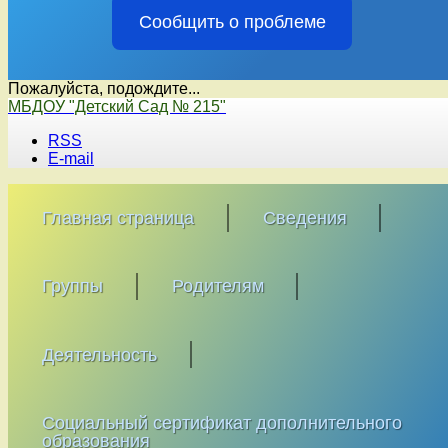
Сообщить о проблеме
Пожалуйста, подождите...
Перейти
МБДОУ "Детский Сад № 215"
к
RSS
содержимому
E-mail
Главная страница
Сведения
Группы
Родителям
Деятельность
Социальный сертификат дополнительного
образования