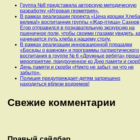
Группа №8 представила авторскую методическую
разработку «Игровая геометрия».
В рамках реализации проекта «Цена крошки Хлеб
велика!» воспитанник группы «Жар-птица» Сахнов
Егор отправился в познавательную экскурсию на
пшеничное поле, чтобы своими глазами увидеть, к
начинается путь хлеба к нашему столу.
В рамках реализации инновационной площадки
«Беседы о важном» и программы патриотического
воспитания в группе № 6 «Дружные ребята» прош
мероприятие, приуроченное ко Дню памяти и скорб
День памяти и скорби «Никто не забыт, ни что не
забыто».
Полиция предупреждает-детям запрещено
находиться вблизи водоемов!
Свежие комментарии
Правый сайдбар