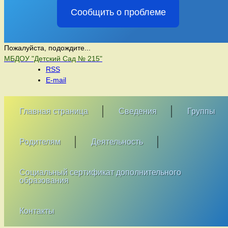
Сообщить о проблеме
Пожалуйста, подождите...
Перейти
МБДОУ "Детский Сад № 215"
к
RSS
содержимому
E-mail
Главная страница
Сведения
Группы
Родителям
Деятельность
Социальный сертификат дополнительного
образования
Контакты