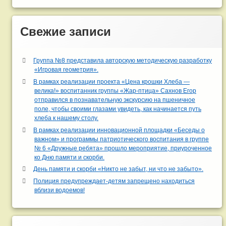
Свежие записи
Группа №8 представила авторскую методическую разработку
«Игровая геометрия».
В рамках реализации проекта «Цена крошки Хлеба —
велика!» воспитанник группы «Жар-птица» Сахнов Егор
отправился в познавательную экскурсию на пшеничное
поле, чтобы своими глазами увидеть, как начинается путь
хлеба к нашему столу.
В рамках реализации инновационной площадки «Беседы о
важном» и программы патриотического воспитания в группе
№ 6 «Дружные ребята» прошло мероприятие, приуроченное
ко Дню памяти и скорби.
День памяти и скорби «Никто не забыт, ни что не забыто».
Полиция предупреждает-детям запрещено находиться
вблизи водоемов!