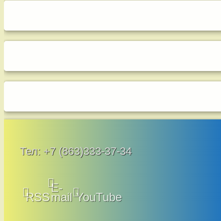
Тел:
+7 (863)333-37-34
E-
RSS
mail
YouTube