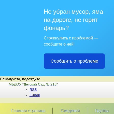
Не убран мусор, яма
на дороге, не горит
фонарь?
Столкнулись с проблемой —
сообщите о ней!
Сообщить о проблеме
Пожалуйста, подождите...
Перейти
МБДОУ "Детский Сад № 215"
к
RSS
содержимому
E-mail
Главная страница
Сведения
Группы