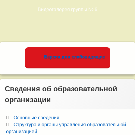
Видеогалерея группы № 6
Левый сайдбар
Версия для слабовидящих
Сведения об образовательной
организации
Основные сведения
Структура и органы управления образовательной
организацией