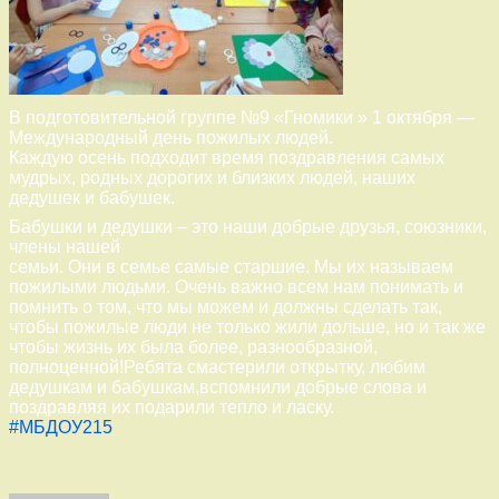
В подготовительной группе №9 «Гномики » 1 октября —
Международный день пожилых людей.
Каждую осень подходит время поздравления самых
мудрых, родных дорогих и близких людей, наших
дедушек и бабушек.
Бабушки и дедушки – это наши добрые друзья, союзники,
члены нашей
семьи. Они в семье самые старшие. Мы их называем
пожилыми людьми. Очень важно всем нам понимать и
помнить о том, что мы можем и должны сделать так,
чтобы пожилые люди не только жили дольше, но и так же
чтобы жизнь их была более, разнообразной,
полноценной!Ребята смастерили открытку, любим
дедушкам и бабушкам,вспомнили добрые слова и
поздравляя их подарили тепло и ласку.
#МБДОУ215