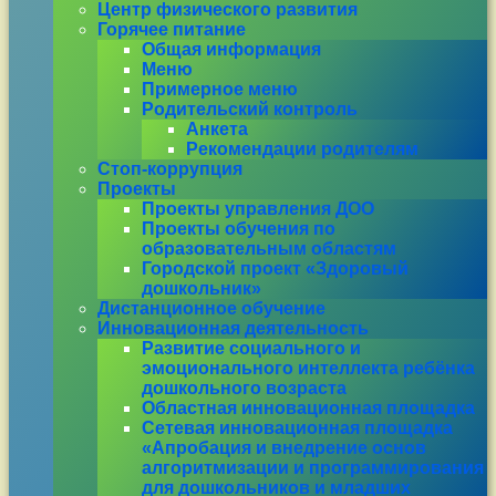
Центр физического развития
Горячее питание
Общая информация
Меню
Примерное меню
Родительский контроль
Анкета
Рекомендации родителям
Стоп-коррупция
Проекты
Проекты управления ДОО
Проекты обучения по
образовательным областям
Городской проект «Здоровый
дошкольник»
Дистанционное обучение
Инновационная деятельность
Развитие социального и
эмоционального интеллекта ребёнка
дошкольного возраста
Областная инновационная площадка
Сетевая инновационная площадка
«Апробация и внедрение основ
алгоритмизации и программирования
для дошкольников и младших