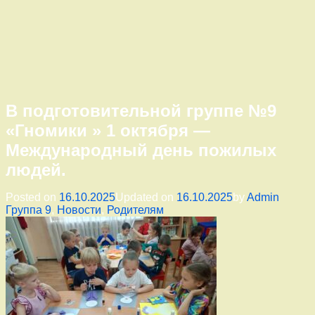
В подготовительной группе №9
«Гномики » 1 октября —
Международный день пожилых
людей.
Катего
Posted on
16.10.2025
Updated on
16.10.2025
by
Admin
Группа 9
,
Новости
,
Родителям