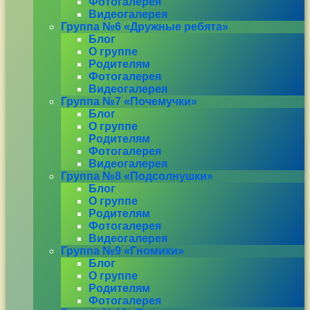
Фотогалерея
Видеогалерея
Группа №6 «Дружные ребята»
Блог
О группе
Родителям
Фотогалерея
Видеогалерея
Группа №7 «Почемучки»
Блог
О группе
Родителям
Фотогалерея
Видеогалерея
Группа №8 «Подсолнушки»
Блог
О группе
Родителям
Фотогалерея
Видеогалерея
Группа №9 «Гномики»
Блог
О группе
Родителям
Фотогалерея