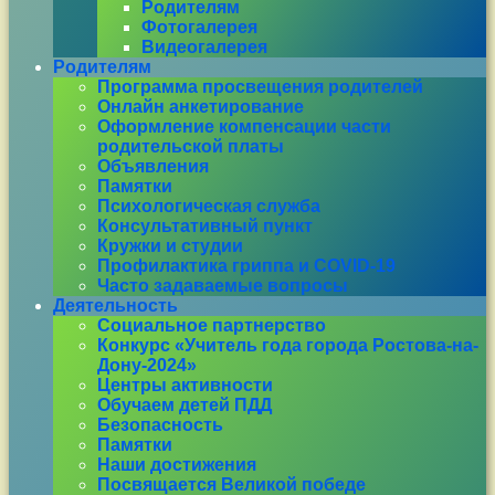
Родителям
Фотогалерея
Видеогалерея
Родителям
Программа просвещения родителей
Онлайн анкетирование
Оформление компенсации части
родительской платы
Объявления
Памятки
Психологическая служба
Консультативный пункт
Кружки и студии
Профилактика гриппа и COVID-19
Часто задаваемые вопросы
Деятельность
Социальное партнерство
Конкурс «Учитель года города Ростова-на-
Дону-2024»
Центры активности
Обучаем детей ПДД
Безопасность
Памятки
Наши достижения
Посвящается Великой победе