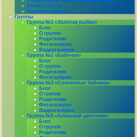
Специальная оценка условий труда
Безопасность
Комплектование
Группы
Группа №1 «Золотая рыбка»
Блог
О группе
Родителям
Фотогалерея
Видеогалерея
Группа №2 «Бабочки»
Блог
О группе
Родителям
Фотогалерея
Группа №3 «Солнечные Зайчики»
Блог
О группе
Родителям
Фотогалерея
Видеогалерея
Группа №5 «Аленький цветочек»
Блог
О группе
Родителям