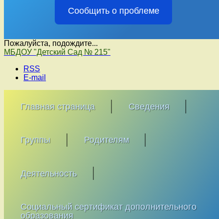
Сообщить о проблеме
Пожалуйста, подождите...
Перейти
МБДОУ "Детский Сад № 215"
к
RSS
содержимому
E-mail
Главная страница
Сведения
Группы
Родителям
Деятельность
Социальный сертификат дополнительного
образования