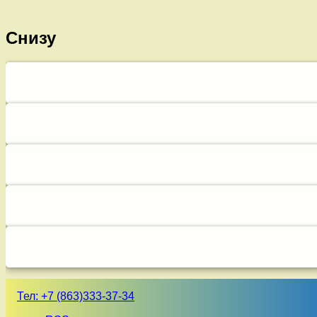
Снизу
Тел:
+7 (863)333-37-34