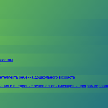
бластям
»
нтеллекта ребёнка дошкольного возраста
ация и внедрение основ алгоритмизации и программирова