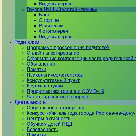
Видеогалерея
Группа №14 «Золотой ключик»
Блог
О группе
Родителям
Фотогалерея
Видеогалерея
Родителям
Программа просвещения родителей
Онлайн анкетирование
Оформление компенсации части родительской 
Объявления
Памятки
Психологическая служба
Консультативный пункт
Кружки и студии
Профилактика гриппа и COVID-19
Часто задаваемые вопросы
Деятельность
Социальное партнерство
Конкурс «Учитель года города Ростова-на-Дону
Центры активности
Обучаем детей ПДД
Безопасность
Памятки