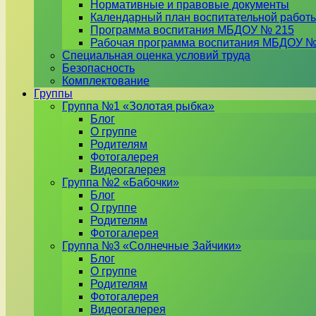
Нормативные и правовые документы
Календарный план воспитательной работ
Программа воспитания МБДОУ № 215
Рабочая программа воспитания МБДОУ №
Специальная оценка условий труда
Безопасность
Комплектование
Группы
Группа №1 «Золотая рыбка»
Блог
О группе
Родителям
Фотогалерея
Видеогалерея
Группа №2 «Бабочки»
Блог
О группе
Родителям
Фотогалерея
Группа №3 «Солнечные Зайчики»
Блог
О группе
Родителям
Фотогалерея
Видеогалерея