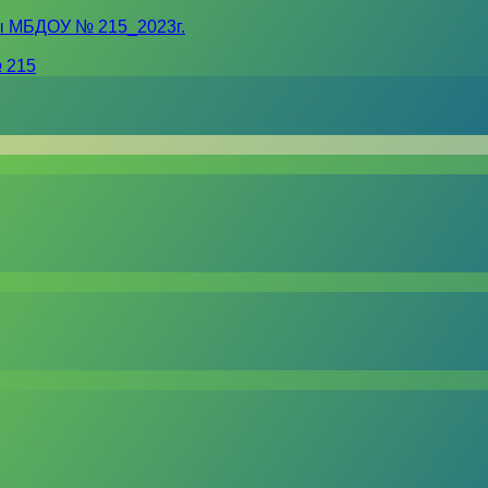
ы МБДОУ № 215_2023г.
 215