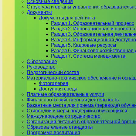
Основные сведения
Структура и органы управления образовательн
Документы
Документы для рейтинга
Раздел 1. Образовательный процесс
Раздел 2. Инновационная и проектна
Раздел 3. Образовательная деятель
Раздел 4. Информационная доступно
Раздел 5. Кадровые ресурсы
Раздел 6. Финансово-хозяйственная 
Раздел 7. Система менеджмента
Образование
Руководство
Педагогический состав
Материально-техническое обеспечение и оснащ
Фотогалерея
Доступная среда
Платные образовательные услуги
Финансово-хозяйственная деятельность
Вакантные места для приема (перевода) обуч
Стипендии и меры поддержки обучающихся
Международное сотрудничество
Организация питания в образовательной орган
Образовательные стандарты
Программа воспитания