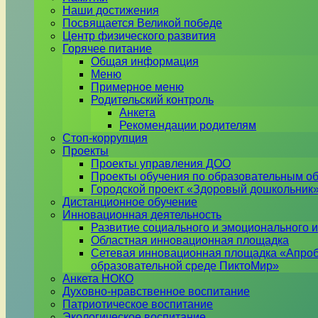
Наши достижения
Посвящается Великой победе
Центр физического развития
Горячее питание
Общая информация
Меню
Примерное меню
Родительский контроль
Анкета
Рекомендации родителям
Стоп-коррупция
Проекты
Проекты управления ДОО
Проекты обучения по образовательным о
Городской проект «Здоровый дошкольник
Дистанционное обучение
Инновационная деятельность
Развитие социального и эмоционального и
Областная инновационная площадка
Сетевая инновационная площадка «Апроб
образовательной среде ПиктоМир»
Анкета НОКО
Духовно-нравственное воспитание
Патриотическое воспитание
Экологическое воспитание