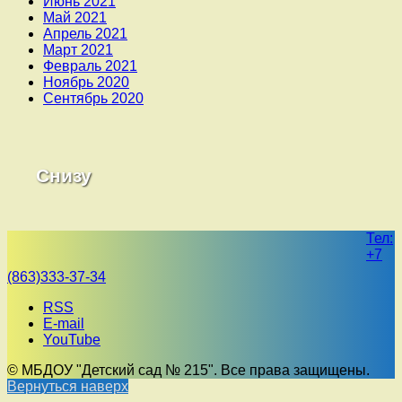
Июнь 2021
Май 2021
Апрель 2021
Март 2021
Февраль 2021
Ноябрь 2020
Сентябрь 2020
Снизу
Тел:
+7
(863)333-37-34
RSS
E-mail
YouTube
© МБДОУ "Детский сад № 215". Все права защищены.
Вернуться наверх