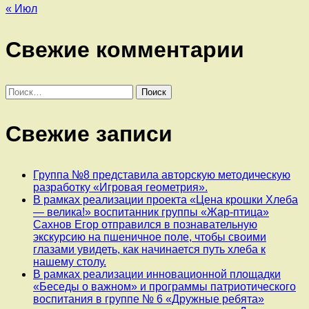
« Июл
Свежие комментарии
Найти:
Свежие записи
Группа №8 представила авторскую методическую
разработку «Игровая геометрия».
В рамках реализации проекта «Цена крошки Хлеба
— велика!» воспитанник группы «Жар-птица»
Сахнов Егор отправился в познавательную
экскурсию на пшеничное поле, чтобы своими
глазами увидеть, как начинается путь хлеба к
нашему столу.
В рамках реализации инновационной площадки
«Беседы о важном» и программы патриотического
воспитания в группе № 6 «Дружные ребята»