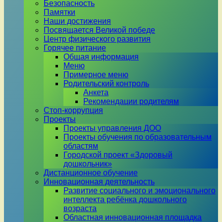
Безопасность
Памятки
Наши достижения
Посвящается Великой победе
Центр физического развития
Горячее питание
Общая информация
Меню
Примерное меню
Родительский контроль
Анкета
Рекомендации родителям
Стоп-коррупция
Проекты
Проекты управления ДОО
Проекты обучения по образовательным
областям
Городской проект «Здоровый
дошкольник»
Дистанционное обучение
Инновационная деятельность
Развитие социального и эмоционального
интеллекта ребёнка дошкольного
возраста
Областная инновационная площадка