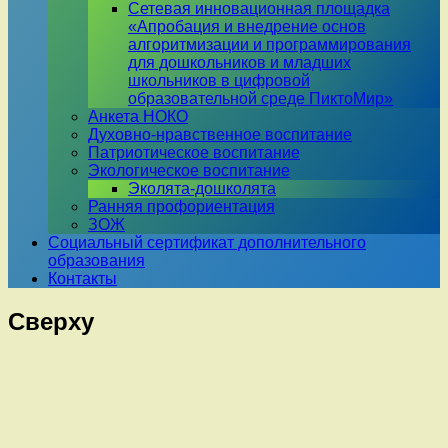
Сетевая инновационная площадка
«Апробация и внедрение основ
алгоритмизации и программирования
для дошкольников и младших
школьников в цифровой
образовательной среде ПиктоМир»
Анкета НОКО
Духовно-нравственное воспитание
Патриотическое воспитание
Экологическое воспитание
Эколята-дошколята
Ранняя профориентация
ЗОЖ
Социальный сертификат дополнительного
образования
Контакты
Сверху