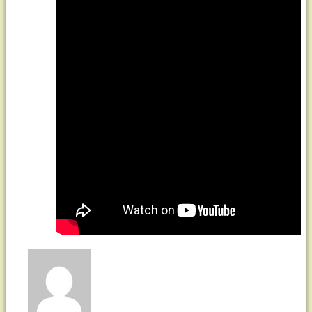
принял
участие
в
отборочном
туре
представив
литературно-
музыкальную
композицию
«Родина-
что
это