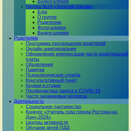
Видеогалерея
Группа №14 «Золотой ключик»
Блог
О группе
Родителям
Фотогалерея
Видеогалерея
Родителям
Программа просвещения родителей
Онлайн анкетирование
Оформление компенсации части родительской
платы
Объявления
Памятки
Психологическая служба
Консультативный пункт
Кружки и студии
Профилактика гриппа и COVID-19
Часто задаваемые вопросы
Деятельность
Социальное партнерство
Конкурс «Учитель года города Ростова-на-
Дону-2024»
Центры активности
Обучаем детей ПДД