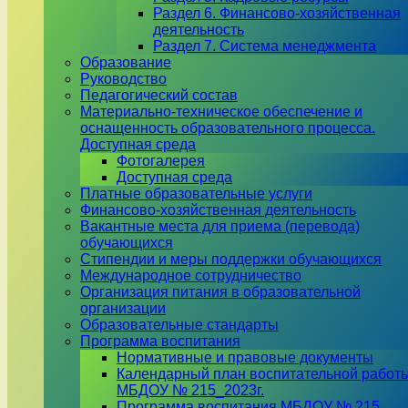
Раздел 6. Финансово-хозяйственная
деятельность
Раздел 7. Система менеджмента
Образование
Руководство
Педагогический состав
Материально-техническое обеспечение и
оснащенность образовательного процесса.
Доступная среда
Фотогалерея
Доступная среда
Платные образовательные услуги
Финансово-хозяйственная деятельность
Вакантные места для приема (перевода)
обучающихся
Стипендии и меры поддержки обучающихся
Международное сотрудничество
Организация питания в образовательной
организации
Образовательные стандарты
Программа воспитания
Нормативные и правовые документы
Календарный план воспитательной работ
МБДОУ № 215_2023г.
Программа воспитания МБДОУ № 215