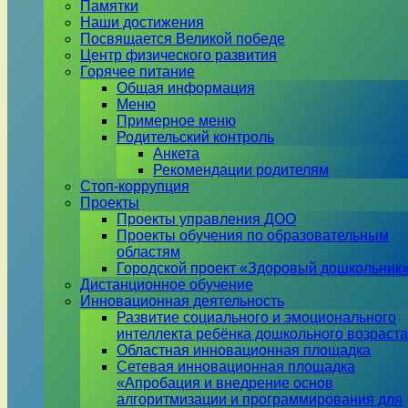
Памятки
Наши достижения
Посвящается Великой победе
Центр физического развития
Горячее питание
Общая информация
Меню
Примерное меню
Родительский контроль
Анкета
Рекомендации родителям
Стоп-коррупция
Проекты
Проекты управления ДОО
Проекты обучения по образовательным
областям
Городской проект «Здоровый дошкольник
Дистанционное обучение
Инновационная деятельность
Развитие социального и эмоционального
интеллекта ребёнка дошкольного возраста
Областная инновационная площадка
Сетевая инновационная площадка
«Апробация и внедрение основ
алгоритмизации и программирования для