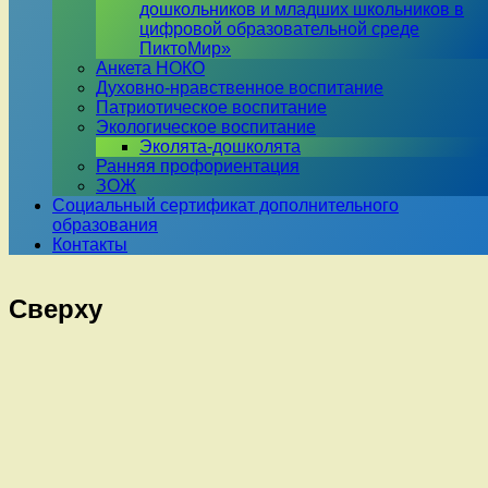
дошкольников и младших школьников в
цифровой образовательной среде
ПиктоМир»
Анкета НОКО
Духовно-нравственное воспитание
Патриотическое воспитание
Экологическое воспитание
Эколята-дошколята
Ранняя профориентация
ЗОЖ
Социальный сертификат дополнительного
образования
Контакты
Сверху