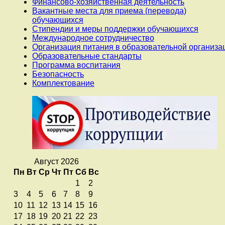
Финансово-хозяйственная деятельность
Вакантные места для приема (перевода)
обучающихся
Стипендии и меры поддержки обучающихся
Международное сотрудничество
Организация питания в образовательной организа
Образовательные стандарты
Программа воспитания
Безопасность
Комплектование
Август 2026
Пн
Вт
Ср
Чт
Пт
Сб
Вс
1
2
3
4
5
6
7
8
9
10
11
12
13
14
15
16
17
18
19
20
21
22
23