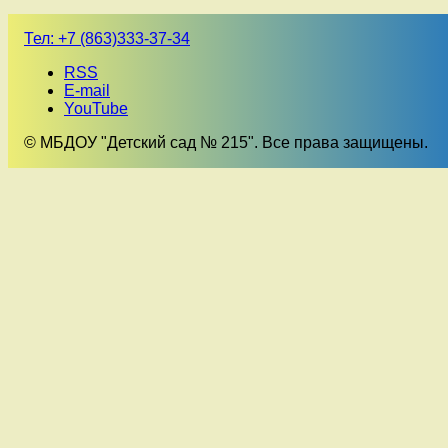
Тел:
+7 (863)333-37-34
RSS
E-mail
YouTube
© МБДОУ "Детский сад № 215". Все права защищены.