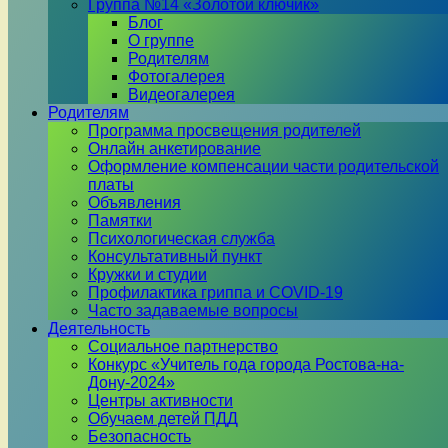
Группа №14 «Золотой ключик»
Блог
О группе
Родителям
Фотогалерея
Видеогалерея
Родителям
Программа просвещения родителей
Онлайн анкетирование
Оформление компенсации части родительской
платы
Объявления
Памятки
Психологическая служба
Консультативный пункт
Кружки и студии
Профилактика гриппа и COVID-19
Часто задаваемые вопросы
Деятельность
Социальное партнерство
Конкурс «Учитель года города Ростова-на-
Дону-2024»
Центры активности
Обучаем детей ПДД
Безопасность