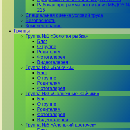
Рабочая программа воспитания МБДОУ 
215
Специальная оценка условий труда
Безопасность
Комплектование
Группы
Группа №1 «Золотая рыбка»
Блог
О группе
Родителям
Фотогалерея
Видеогалерея
Группа №2 «Бабочки»
Блог
О группе
Родителям
Фотогалерея
Группа №3 «Солнечные Зайчики»
Блог
О группе
Родителям
Фотогалерея
Видеогалерея
Группа №5 «Аленький цветочек»