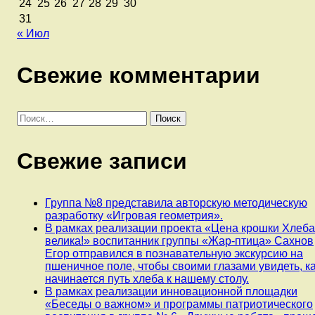
24
25
26
27
28
29
30
31
« Июл
Свежие комментарии
Найти:
Свежие записи
Группа №8 представила авторскую методическую
разработку «Игровая геометрия».
В рамках реализации проекта «Цена крошки Хлеб
велика!» воспитанник группы «Жар-птица» Сахнов
Егор отправился в познавательную экскурсию на
пшеничное поле, чтобы своими глазами увидеть, к
начинается путь хлеба к нашему столу.
В рамках реализации инновационной площадки
«Беседы о важном» и программы патриотического