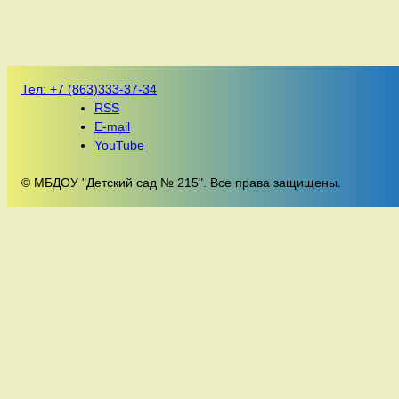
Тел:
+7 (863)333-37-34
RSS
E-mail
YouTube
© МБДОУ "Детский сад № 215". Все права защищены.