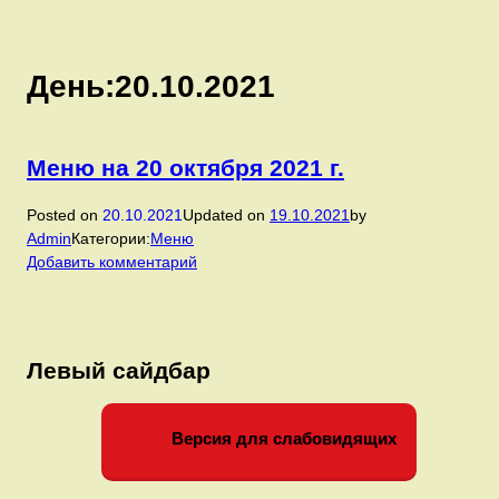
День:
20.10.2021
Меню на 20 октября 2021 г.
Posted on
20.10.2021
Updated on
19.10.2021
by
Admin
Категории:
Меню
к
Добавить комментарий
записи
Меню
на
20
Левый сайдбар
октября
2021
г.
Версия для слабовидящих