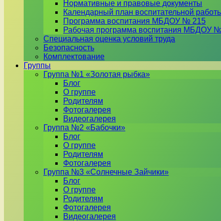
Нормативные и правовые документы
Календарный план воспитательной работ
Программа воспитания МБДОУ № 215
Рабочая программа воспитания МБДОУ №
Специальная оценка условий труда
Безопасность
Комплектование
Группы
Группа №1 «Золотая рыбка»
Блог
О группе
Родителям
Фотогалерея
Видеогалерея
Группа №2 «Бабочки»
Блог
О группе
Родителям
Фотогалерея
Группа №3 «Солнечные Зайчики»
Блог
О группе
Родителям
Фотогалерея
Видеогалерея