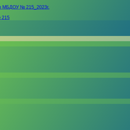
ы МБДОУ № 215_2023г.
 215