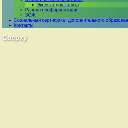
Эколята-дошколята
Ранняя профориентация
ЗОЖ
Социальный сертификат дополнительного образова
Контакты
Сверху