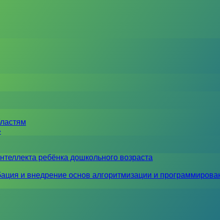
бластям
»
нтеллекта ребёнка дошкольного возраста
ация и внедрение основ алгоритмизации и программирова