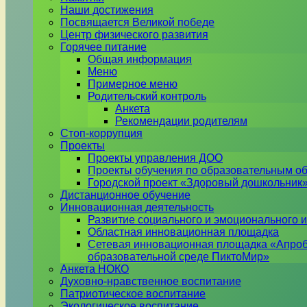
Наши достижения
Посвящается Великой победе
Центр физического развития
Горячее питание
Общая информация
Меню
Примерное меню
Родительский контроль
Анкета
Рекомендации родителям
Стоп-коррупция
Проекты
Проекты управления ДОО
Проекты обучения по образовательным о
Городской проект «Здоровый дошкольник
Дистанционное обучение
Инновационная деятельность
Развитие социального и эмоционального и
Областная инновационная площадка
Сетевая инновационная площадка «Апроб
образовательной среде ПиктоМир»
Анкета НОКО
Духовно-нравственное воспитание
Патриотическое воспитание
Экологическое воспитание