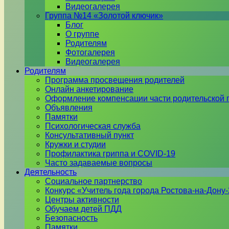
Видеогалерея
Группа №14 «Золотой ключик»
Блог
О группе
Родителям
Фотогалерея
Видеогалерея
Родителям
Программа просвещения родителей
Онлайн анкетирование
Оформление компенсации части родительской 
Объявления
Памятки
Психологическая служба
Консультативный пункт
Кружки и студии
Профилактика гриппа и COVID-19
Часто задаваемые вопросы
Деятельность
Социальное партнерство
Конкурс «Учитель года города Ростова-на-Дону
Центры активности
Обучаем детей ПДД
Безопасность
Памятки