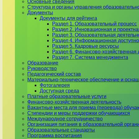
Основные сведения
Структура и органы управления образовательн
Документы
Документы для рейтинга
Раздел 1. Образовательный процесс
Раздел 2. Инновационная и проектна
Раздел 3. Образовательная деятель
Раздел 4. Информационная доступно
Раздел 5. Кадровые ресурсы
Раздел 6. Финансово-хозяйственная 
Раздел 7. Система менеджмента
Образование
Руководство
Педагогический состав
Материально-техническое обеспечение и оснащ
Фотогалерея
Доступная среда
Платные образовательные услуги
Финансово-хозяйственная деятельность
Вакантные места для приема (перевода) обуч
Стипендии и меры поддержки обучающихся
Международное сотрудничество
Организация питания в образовательной орган
Образовательные стандарты
Программа воспитания