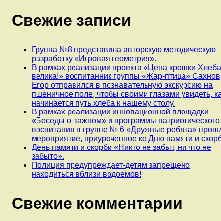
Свежие записи
Группа №8 представила авторскую методическую
разработку «Игровая геометрия».
В рамках реализации проекта «Цена крошки Хлеб
велика!» воспитанник группы «Жар-птица» Сахнов
Егор отправился в познавательную экскурсию на
пшеничное поле, чтобы своими глазами увидеть, к
начинается путь хлеба к нашему столу.
В рамках реализации инновационной площадки
«Беседы о важном» и программы патриотического
воспитания в группе № 6 «Дружные ребята» прош
мероприятие, приуроченное ко Дню памяти и скорб
День памяти и скорби «Никто не забыт, ни что не
забыто».
Полиция предупреждает-детям запрещено
находиться вблизи водоемов!
Свежие комментарии