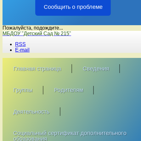
Сообщить о проблеме
Пожалуйста, подождите...
Перейти
МБДОУ "Детский Сад № 215"
к
RSS
содержимому
E-mail
Главная страница
Сведения
Группы
Родителям
Деятельность
Социальный сертификат дополнительного
образования