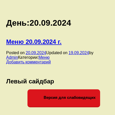
День:
20.09.2024
Меню 20.09.2024 г.
Posted on
20.09.2024
Updated on
19.09.2024
by
Admin
Категории:
Меню
к
Добавить комментарий
записи
Меню
20.09.2024
Левый сайдбар
г.
Версия для слабовидящих