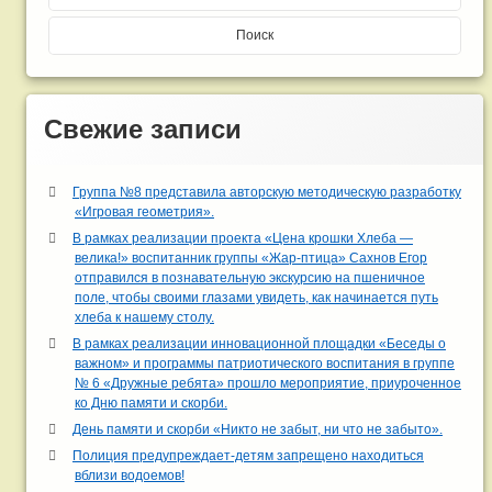
Свежие записи
Группа №8 представила авторскую методическую разработку
«Игровая геометрия».
В рамках реализации проекта «Цена крошки Хлеба —
велика!» воспитанник группы «Жар-птица» Сахнов Егор
отправился в познавательную экскурсию на пшеничное
поле, чтобы своими глазами увидеть, как начинается путь
хлеба к нашему столу.
В рамках реализации инновационной площадки «Беседы о
важном» и программы патриотического воспитания в группе
№ 6 «Дружные ребята» прошло мероприятие, приуроченное
ко Дню памяти и скорби.
День памяти и скорби «Никто не забыт, ни что не забыто».
Полиция предупреждает-детям запрещено находиться
вблизи водоемов!