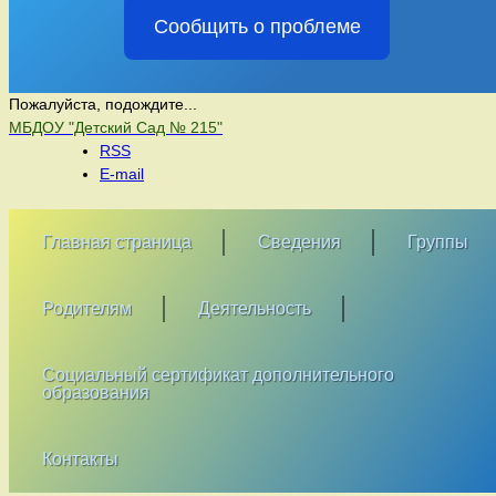
Сообщить о проблеме
Пожалуйста, подождите...
Перейти
МБДОУ "Детский Сад № 215"
к
RSS
содержимому
E-mail
Главная страница
Сведения
Группы
Родителям
Деятельность
Социальный сертификат дополнительного
образования
Контакты