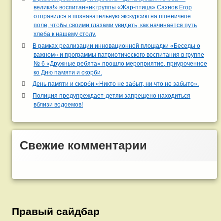
велика!» воспитанник группы «Жар-птица» Сахнов Егор
отправился в познавательную экскурсию на пшеничное
поле, чтобы своими глазами увидеть, как начинается путь
хлеба к нашему столу.
В рамках реализации инновационной площадки «Беседы о
важном» и программы патриотического воспитания в группе
№ 6 «Дружные ребята» прошло мероприятие, приуроченное
ко Дню памяти и скорби.
День памяти и скорби «Никто не забыт, ни что не забыто».
Полиция предупреждает-детям запрещено находиться
вблизи водоемов!
Свежие комментарии
Правый сайдбар