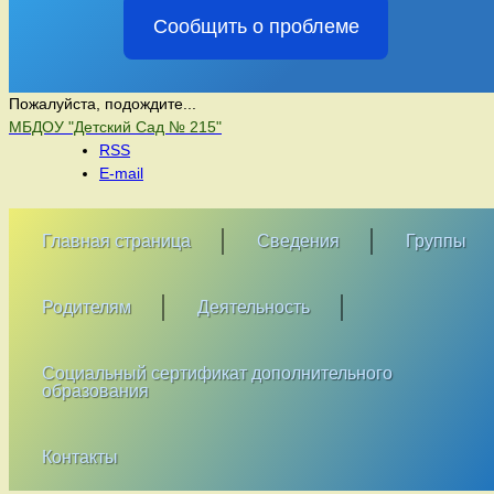
Сообщить о проблеме
Пожалуйста, подождите...
Перейти
МБДОУ "Детский Сад № 215"
к
RSS
содержимому
E-mail
Главная страница
Сведения
Группы
Родителям
Деятельность
Социальный сертификат дополнительного
образования
Контакты