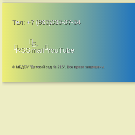
Тел:
+7 (863)333-37-34
E-
RSS
mail
YouTube
© МБДОУ "Детский сад № 215". Все права защищены.