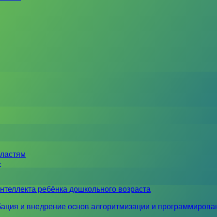
бластям
»
нтеллекта ребёнка дошкольного возраста
ация и внедрение основ алгоритмизации и программирова