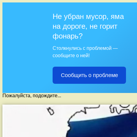
Не убран мусор, яма
на дороге, не горит
фонарь?
Столкнулись с проблемой —
сообщите о ней!
Сообщить о проблеме
Пожалуйста, подождите...
Перейти
к
содержимому