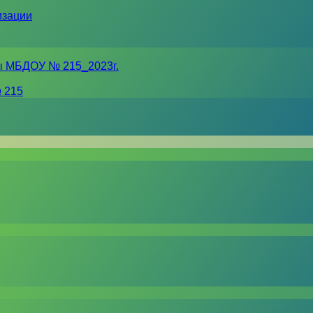
изации
ы МБДОУ № 215_2023г.
 215