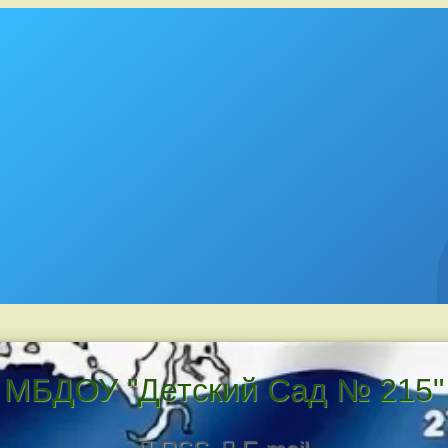
МБДОУ "Детский Сад № 215"