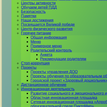
Центры активности
Обучаем детей ПДД
Безопасность
Памятки
Наши достижения
Посвящается Великой победе
Центр физического развития
Горячее питание
Общая информация
Меню
Примерное меню
Родительский контроль
Анкета
Рекомендации родителям
Стоп-коррупция
Проекты
Проекты управления ДОО
Проекты обучения по образовательным о
Городской проект «Здоровый дошкольник
Дистанционное обучение
Инновационная деятельность
Развитие социального и эмоционального и
Областная инновационная площадка
Сетевая инновационная площадка «Апроб
образовательной среде ПиктоМир»