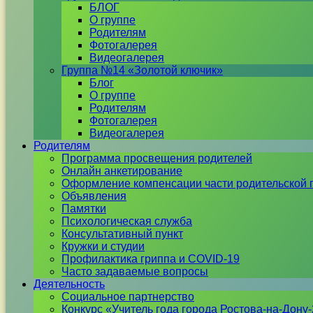
БЛОГ
О группе
Родителям
Фотогалерея
Видеогалерея
Группа №14 «Золотой ключик»
Блог
О группе
Родителям
Фотогалерея
Видеогалерея
Родителям
Программа просвещения родителей
Онлайн анкетирование
Оформление компенсации части родительской 
Объявления
Памятки
Психологическая служба
Консультативный пункт
Кружки и студии
Профилактика гриппа и COVID-19
Часто задаваемые вопросы
Деятельность
Социальное партнерство
Конкурс «Учитель года города Ростова-на-Дону