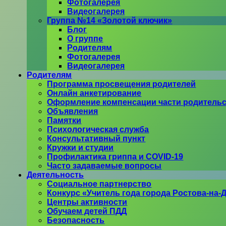
Фотогалерея
Видеогалерея
Группа №14 «Золотой ключик»
Блог
О группе
Родителям
Фотогалерея
Видеогалерея
Родителям
Программа просвещения родителей
Онлайн анкетирование
Оформление компенсации части родитель
Объявления
Памятки
Психологическая служба
Консультативный пункт
Кружки и студии
Профилактика гриппа и COVID-19
Часто задаваемые вопросы
Деятельность
Социальное партнерство
Конкурс «Учитель года города Ростова-на-
Центры активности
Обучаем детей ПДД
Безопасность