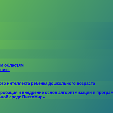
ым областям
ьник»
го интеллекта ребёнка дошкольного возраста
робация и внедрение основ алгоритмизации и програ
ьной среде ПиктоМир»