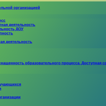
ельной организацией
есс
тная деятельность
ельность ДОУ
упность
ная деятельность
снащенность образовательного процесса. Доступная с
бучающихся
я
рганизации