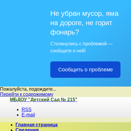
Не убран мусор, яма
на дороге, не горит
фонарь?
Столкнулись с проблемой —
сообщите о ней!
Сообщить о проблеме
Пожалуйста, подождите...
Перейти к содержимому
МБДОУ "Детский Сад № 215"
RSS
E-mail
Главная страница
Сведения