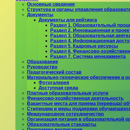
Основные сведения
Структура и органы управления образоват
Документы
Документы для рейтинга
Раздел 1. Образовательный проц
Раздел 2. Инновационная и проек
Раздел 3. Образовательная деят
Раздел 4. Информационная дост
Раздел 5. Кадровые ресурсы
Раздел 6. Финансово-хозяйствен
Раздел 7. Система менеджмента
Образование
Руководство
Педагогический состав
Материально-техническое обеспечение и о
Фотогалерея
Доступная среда
Платные образовательные услуги
Финансово-хозяйственная деятельность
Вакантные места для приема (перевода) о
Стипендии и меры поддержки обучающихс
Международное сотрудничество
Организация питания в образовательной о
Образовательные стандарты
Программа воспитания