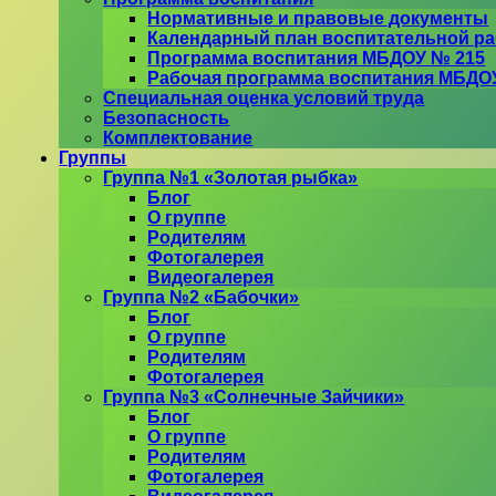
Нормативные и правовые документы
Календарный план воспитательной ра
Программа воспитания МБДОУ № 215
Рабочая программа воспитания МБДО
Специальная оценка условий труда
Безопасность
Комплектование
Группы
Группа №1 «Золотая рыбка»
Блог
О группе
Родителям
Фотогалерея
Видеогалерея
Группа №2 «Бабочки»
Блог
О группе
Родителям
Фотогалерея
Группа №3 «Солнечные Зайчики»
Блог
О группе
Родителям
Фотогалерея