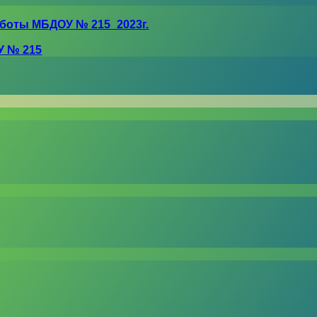
боты МБДОУ № 215_2023г.
У № 215