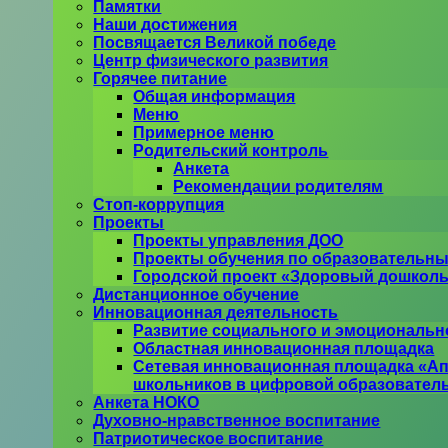
Памятки
Наши достижения
Посвящается Великой победе
Центр физического развития
Горячее питание
Общая информация
Меню
Примерное меню
Родительский контроль
Анкета
Рекомендации родителям
Стоп-коррупция
Проекты
Проекты управления ДОО
Проекты обучения по образовательн
Городской проект «Здоровый дошкол
Дистанционное обучение
Инновационная деятельность
Развитие социального и эмоционально
Областная инновационная площадка
Сетевая инновационная площадка «Ап
школьников в цифровой образовател
Анкета НОКО
Духовно-нравственное воспитание
Патриотическое воспитание