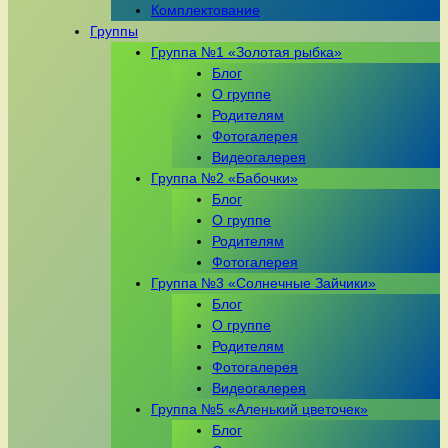
Комплектование
Группы
Группа №1 «Золотая рыбка»
Блог
О группе
Родителям
Фотогалерея
Видеогалерея
Группа №2 «Бабочки»
Блог
О группе
Родителям
Фотогалерея
Группа №3 «Солнечные Зайчики»
Блог
О группе
Родителям
Фотогалерея
Видеогалерея
Группа №5 «Аленький цветочек»
Блог