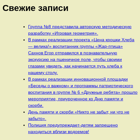
Свежие записи
Группа №8 представила авторскую методическую
разработку «Игровая геометрия».
В рамках реализации проекта «Цена крошки Хлеба
— велика!» воспитанник группы «Жар-птица»
Сахнов Егор отправился в познавательную
экскурсию на пшеничное поле, чтобы своими
глазами увидеть, как начинается путь хлеба к
нашему столу.
В рамках реализации инновационной площадки
«Беседы о важном» и программы патриотического
воспитания в группе № 6 «Дружные ребята» прошло
мероприятие, приуроченное ко Дню памяти и
скорби.
День памяти и скорби «Никто не забыт, ни что не
забыто».
Полиция предупреждает-детям запрещено
находиться вблизи водоемов!