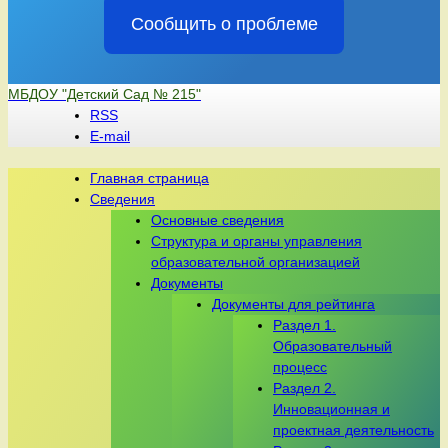
Сообщить о проблеме
Перейти
МБДОУ "Детский Сад № 215"
к
RSS
содержимому
E-mail
Главная страница
Сведения
Основные сведения
Структура и органы управления
образовательной организацией
Документы
Документы для рейтинга
Раздел 1.
Образовательный
процесс
Раздел 2.
Инновационная и
проектная деятельность