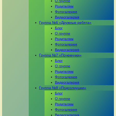
О группе
Родителям
Фотогалерея
Видеогалерея
Группа №6 «Дружные ребята»
Блог
О группе
Родителям
Фотогалерея
Видеогалерея
Группа №7 «Почемучки»
Блог
О группе
Родителям
Фотогалерея
Видеогалерея
Группа №8 «Подсолнушки»
Блог
О группе
Родителям
Фотогалерея
Видеогалерея