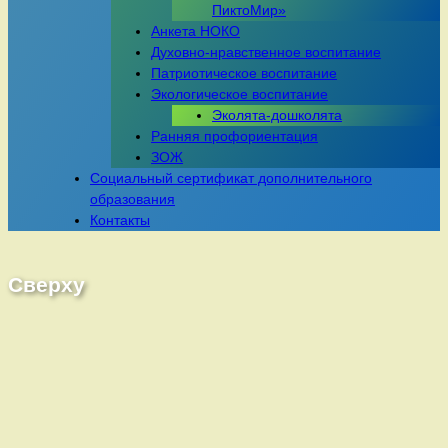
ПиктоМир»
Анкета НОКО
Духовно-нравственное воспитание
Патриотическое воспитание
Экологическое воспитание
Эколята-дошколята
Ранняя профориентация
ЗОЖ
Социальный сертификат дополнительного
образования
Контакты
Сверху