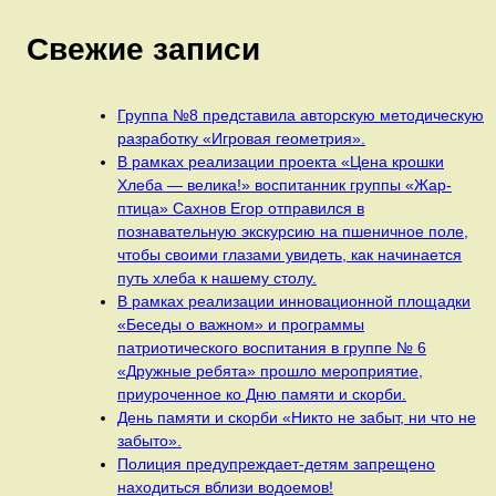
Свежие записи
Группа №8 представила авторскую методическую
разработку «Игровая геометрия».
В рамках реализации проекта «Цена крошки
Хлеба — велика!» воспитанник группы «Жар-
птица» Сахнов Егор отправился в
познавательную экскурсию на пшеничное поле,
чтобы своими глазами увидеть, как начинается
путь хлеба к нашему столу.
В рамках реализации инновационной площадки
«Беседы о важном» и программы
патриотического воспитания в группе № 6
«Дружные ребята» прошло мероприятие,
приуроченное ко Дню памяти и скорби.
День памяти и скорби «Никто не забыт, ни что не
забыто».
Полиция предупреждает-детям запрещено
находиться вблизи водоемов!