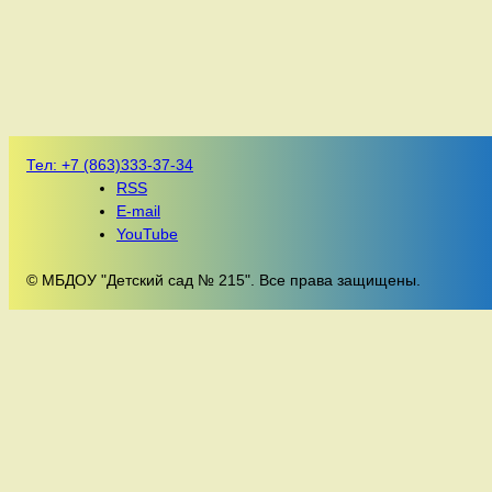
Тел:
+7 (863)333-37-34
RSS
E-mail
YouTube
© МБДОУ "Детский сад № 215". Все права защищены.