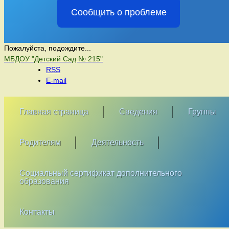
Сообщить о проблеме
Пожалуйста, подождите...
Перейти
МБДОУ "Детский Сад № 215"
к
RSS
содержимому
E-mail
Главная страница
Сведения
Группы
Родителям
Деятельность
Социальный сертификат дополнительного
образования
Контакты