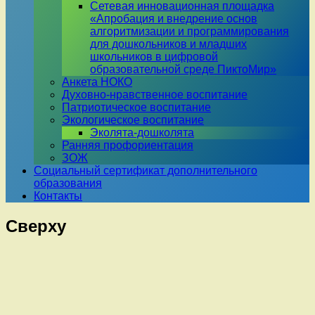
Сетевая инновационная площадка
«Апробация и внедрение основ
алгоритмизации и программирования
для дошкольников и младших
школьников в цифровой
образовательной среде ПиктоМир»
Анкета НОКО
Духовно-нравственное воспитание
Патриотическое воспитание
Экологическое воспитание
Эколята-дошколята
Ранняя профориентация
ЗОЖ
Социальный сертификат дополнительного
образования
Контакты
Сверху