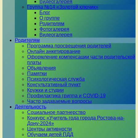
Видеогалерея
Группа №14 «Золотой ключик»
Блог
О группе
Родителям
Фотогалерея
Видеогалерея
Родителям
Программа просвещения родителей
Онлайн анкетирование
Оформление компенсации части родительской
платы
Объявления
Памятки
Психологическая служба
Консультативный пункт
Кружки и студии
Профилактика гриппа и COVID-19
Часто задаваемые вопросы
Деятельность
Социальное партнерство
Конкурс «Учитель года города Ростова-на-
Дону-2024»
Центры активности
Обучаем детей ПДД