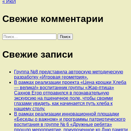
« Июл
Свежие комментарии
Найти:
Свежие записи
Группа №8 представила авторскую методическую
разработку «Игровая геометрия».
В рамках реализации проекта «Цена крошки Хлеба
— велика!» воспитанник группы «Жар-птица»
Сахнов Егор отправился в познавательную
экскурсию на пшеничное поле, чтобы своими
глазами увидеть, как начинается путь хлеба к
нашему столу.
В рамках реализации инновационной площадки
«Беседы о важном» и программы патриотического
воспитания в группе № 6 «Дружные ребята»
прошло мероприятие, приуроченное ко Дню памяти