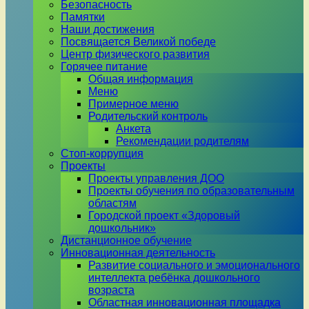
Безопасность
Памятки
Наши достижения
Посвящается Великой победе
Центр физического развития
Горячее питание
Общая информация
Меню
Примерное меню
Родительский контроль
Анкета
Рекомендации родителям
Стоп-коррупция
Проекты
Проекты управления ДОО
Проекты обучения по образовательным
областям
Городской проект «Здоровый
дошкольник»
Дистанционное обучение
Инновационная деятельность
Развитие социального и эмоционального
интеллекта ребёнка дошкольного
возраста
Областная инновационная площадка