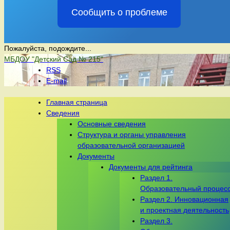
Сообщить о проблеме
Пожалуйста, подождите...
Перейти
МБДОУ "Детский Сад № 215"
к
RSS
содержимому
E-mail
Главная страница
Сведения
Основные сведения
Структура и органы управления
образовательной организацией
Документы
Документы для рейтинга
Раздел 1.
Образовательный процес
Раздел 2. Инновационная
и проектная деятельность
Раздел 3.