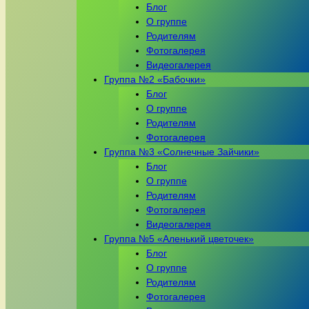
Блог
О группе
Родителям
Фотогалерея
Видеогалерея
Группа №2 «Бабочки»
Блог
О группе
Родителям
Фотогалерея
Группа №3 «Солнечные Зайчики»
Блог
О группе
Родителям
Фотогалерея
Видеогалерея
Группа №5 «Аленький цветочек»
Блог
О группе
Родителям
Фотогалерея