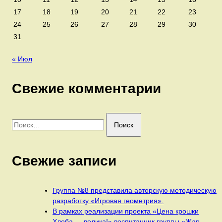
17
18
19
20
21
22
23
24
25
26
27
28
29
30
31
« Июл
Свежие комментарии
Найти:
Свежие записи
Группа №8 представила авторскую методическую
разработку «Игровая геометрия».
В рамках реализации проекта «Цена крошки
Хлеба — велика!» воспитанник группы «Жар-