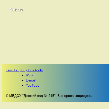
Снизу
Тел:
+7 (863)333-37-34
RSS
E-mail
YouTube
© МБДОУ "Детский сад № 215". Все права защищены.