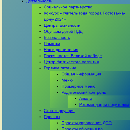
Деятельность
Социальное партнерство
Конкурс «Учитель года города Ростова-на-
Дону-2024»
Центры активности
Обучаем детей ПДД
Безопасность
Памятки
Наши достижения
Посвящается Великой победе
Центр физического развития
Горячее питание
Общая информация
Меню
Примерное меню
Родительский контроль
Анкета
Рекомендации родителям
Стоп-коррупция
Проекты
Проекты управления ДОО
Проекты обучения по