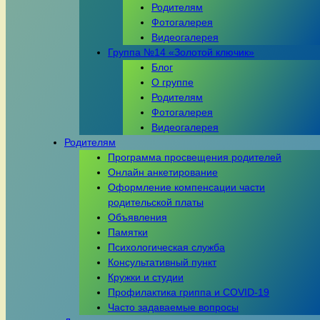
Родителям
Фотогалерея
Видеогалерея
Группа №14 «Золотой ключик»
Блог
О группе
Родителям
Фотогалерея
Видеогалерея
Родителям
Программа просвещения родителей
Онлайн анкетирование
Оформление компенсации части
родительской платы
Объявления
Памятки
Психологическая служба
Консультативный пункт
Кружки и студии
Профилактика гриппа и COVID-19
Часто задаваемые вопросы