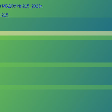
ы МБДОУ № 215_2023г.
 215