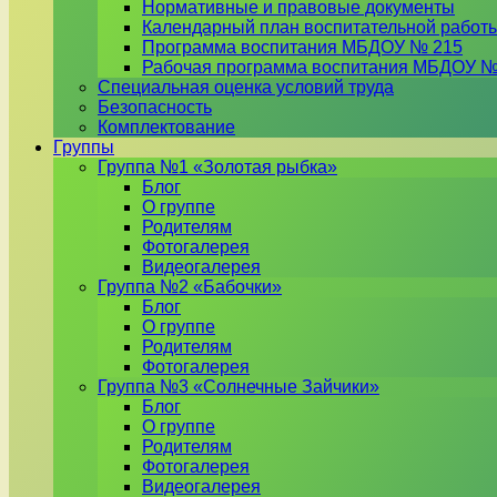
Нормативные и правовые документы
Календарный план воспитательной работ
Программа воспитания МБДОУ № 215
Рабочая программа воспитания МБДОУ №
Специальная оценка условий труда
Безопасность
Комплектование
Группы
Группа №1 «Золотая рыбка»
Блог
О группе
Родителям
Фотогалерея
Видеогалерея
Группа №2 «Бабочки»
Блог
О группе
Родителям
Фотогалерея
Группа №3 «Солнечные Зайчики»
Блог
О группе
Родителям
Фотогалерея
Видеогалерея