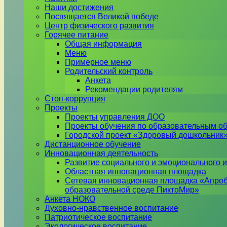
Наши достижения
Посвящается Великой победе
Центр физического развития
Горячее питание
Общая информация
Меню
Примерное меню
Родительский контроль
Анкета
Рекомендации родителям
Стоп-коррупция
Проекты
Проекты управления ДОО
Проекты обучения по образовательным о
Городской проект «Здоровый дошкольник
Дистанционное обучение
Инновационная деятельность
Развитие социального и эмоционального и
Областная инновационная площадка
Сетевая инновационная площадка «Апроб
образовательной среде ПиктоМир»
Анкета НОКО
Духовно-нравственное воспитание
Патриотическое воспитание
Экологическое воспитание