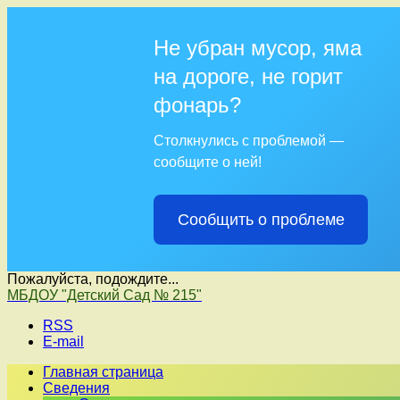
Не убран мусор, яма
на дороге, не горит
фонарь?
Столкнулись с проблемой —
сообщите о ней!
Сообщить о проблеме
Пожалуйста, подождите...
Перейти
МБДОУ "Детский Сад № 215"
к
RSS
содержимому
E-mail
Главная страница
Сведения