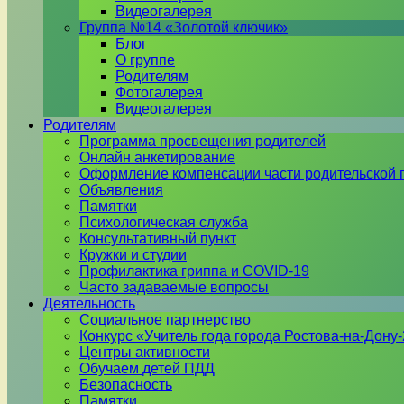
Видеогалерея
Группа №14 «Золотой ключик»
Блог
О группе
Родителям
Фотогалерея
Видеогалерея
Родителям
Программа просвещения родителей
Онлайн анкетирование
Оформление компенсации части родительской 
Объявления
Памятки
Психологическая служба
Консультативный пункт
Кружки и студии
Профилактика гриппа и COVID-19
Часто задаваемые вопросы
Деятельность
Социальное партнерство
Конкурс «Учитель года города Ростова-на-Дону
Центры активности
Обучаем детей ПДД
Безопасность
Памятки