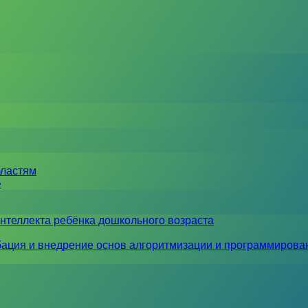
бластям
»
нтеллекта ребёнка дошкольного возраста
ация и внедрение основ алгоритмизации и программирова