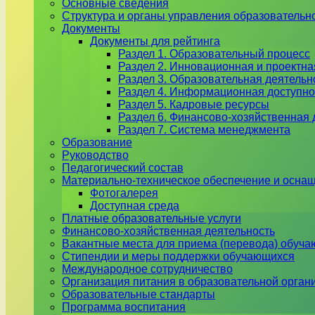
Основные сведения
Структура и органы управления образовательн
Документы
Документы для рейтинга
Раздел 1. Образовательный процесс
Раздел 2. Инновационная и проектна
Раздел 3. Образовательная деятель
Раздел 4. Информационная доступно
Раздел 5. Кадровые ресурсы
Раздел 6. Финансово-хозяйственная 
Раздел 7. Система менеджмента
Образование
Руководство
Педагогический состав
Материально-техническое обеспечение и оснащ
Фотогалерея
Доступная среда
Платные образовательные услуги
Финансово-хозяйственная деятельность
Вакантные места для приема (перевода) обуч
Стипендии и меры поддержки обучающихся
Международное сотрудничество
Организация питания в образовательной орган
Образовательные стандарты
Программа воспитания