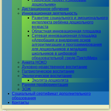
дошкольник»
Дистанционное обучение
Инновационная деятельность
Развитие социального и эмоционального
интеллекта ребёнка дошкольного
возраста
Областная инновационная площадка
Сетевая инновационная площадка
«Апробация и внедрение основ
алгоритмизации и программирования
для дошкольников и младших
школьников в цифровой
образовательной среде ПиктоМир»
Анкета НОКО
Духовно-нравственное воспитание
Патриотическое воспитание
Экологическое воспитание
Эколята-дошколята
Ранняя профориентация
ЗОЖ
Социальный сертификат дополнительного
образования
Контакты