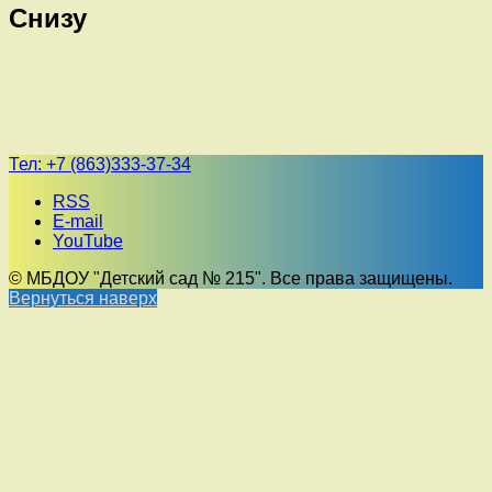
Снизу
Тел:
+7 (863)333-37-34
RSS
E-mail
YouTube
© МБДОУ "Детский сад № 215". Все права защищены.
Вернуться наверх