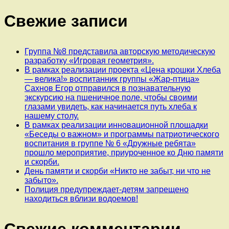
Свежие записи
Группа №8 представила авторскую методическую
разработку «Игровая геометрия».
В рамках реализации проекта «Цена крошки Хлеба
— велика!» воспитанник группы «Жар-птица»
Сахнов Егор отправился в познавательную
экскурсию на пшеничное поле, чтобы своими
глазами увидеть, как начинается путь хлеба к
нашему столу.
В рамках реализации инновационной площадки
«Беседы о важном» и программы патриотического
воспитания в группе № 6 «Дружные ребята»
прошло мероприятие, приуроченное ко Дню памяти
и скорби.
День памяти и скорби «Никто не забыт, ни что не
забыто».
Полиция предупреждает-детям запрещено
находиться вблизи водоемов!