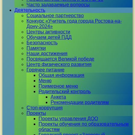
Часто задаваемые вопросы
Деятельность
Социальное партнерство
Конкурс «Учитель года города Ростова-на-
Дону-2024»
Центры активности
Обучаем детей ПДД
Безопасность
Памятки
Наши достижения
Посвящается Великой победе
Центр физического развития
Горячее питание
Общая информация
Меню
Примерное меню
Родительский контроль
Анкета
Рекомендации родителям
Стоп-коррупция
Проекты
Проекты управления ДОО
Проекты обучения по образовательным
областям
Городской проект «Здоровый