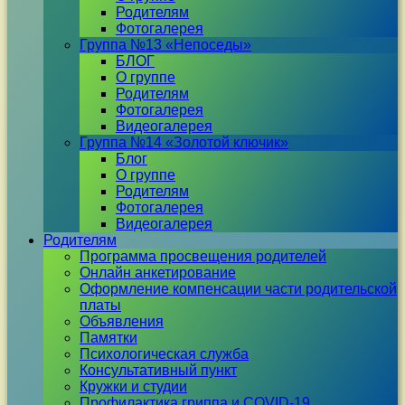
Родителям
Фотогалерея
Группа №13 «Непоседы»
БЛОГ
О группе
Родителям
Фотогалерея
Видеогалерея
Группа №14 «Золотой ключик»
Блог
О группе
Родителям
Фотогалерея
Видеогалерея
Родителям
Программа просвещения родителей
Онлайн анкетирование
Оформление компенсации части родительской
платы
Объявления
Памятки
Психологическая служба
Консультативный пункт
Кружки и студии
Профилактика гриппа и COVID-19