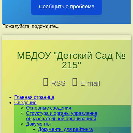
Сообщить о проблеме
Пожалуйста, подождите...
Перейти
к
содержимому
МБДОУ "Детский Сад №
215"
RSS
E-mail
Главная страница
Сведения
Основные сведения
Структура и органы управления
образовательной организацией
Документы
Документы для рейтинга