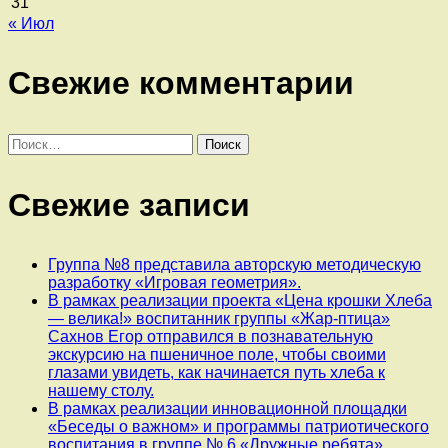
31
« Июл
Свежие комментарии
Найти:
Свежие записи
Группа №8 представила авторскую методическую
разработку «Игровая геометрия».
В рамках реализации проекта «Цена крошки Хлеба
— велика!» воспитанник группы «Жар-птица»
Сахнов Егор отправился в познавательную
экскурсию на пшеничное поле, чтобы своими
глазами увидеть, как начинается путь хлеба к
нашему столу.
В рамках реализации инновационной площадки
«Беседы о важном» и программы патриотического
воспитания в группе № 6 «Дружные ребята»