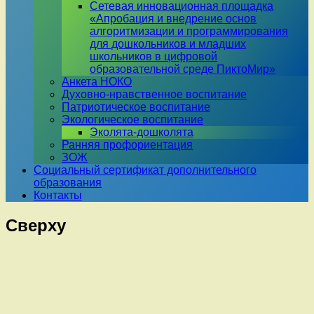
Сетевая инновационная площадка
«Апробация и внедрение основ
алгоритмизации и программирования
для дошкольников и младших
школьников в цифровой
образовательной среде ПиктоМир»
Анкета НОКО
Духовно-нравственное воспитание
Патриотическое воспитание
Экологическое воспитание
Эколята-дошколята
Ранняя профориентация
ЗОЖ
Социальный сертификат дополнительного
образования
Контакты
Сверху