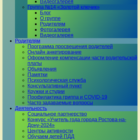
Видеогалерея
Группа №14 «Золотой ключик»
Блог
О группе
Родителям
Фотогалерея
Видеогалерея
Родителям
Программа просвещения родителей
Онлайн анкетирование
Оформление компенсации части родительской
платы
Объявления
Памятки
Психологическая служба
Консультативный пункт
Кружки и студии
Профилактика гриппа и COVID-19
Часто задаваемые вопросы
Деятельность
Социальное партнерство
Конкурс «Учитель года города Ростова-на-
Дону-2024»
Центры активности
Обучаем детей ПДД