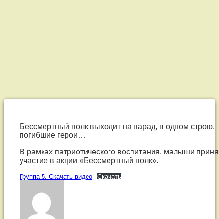
Группа
5.
Бессмертный полк выходит на парад, в одном строю,
погибшие герои…
Бессмертный
В рамках патриотического воспитания, малыши прин
полк
участие в акции «Бессмертный полк».
Группа 5. Скачать видео
Скачать
выходит
на