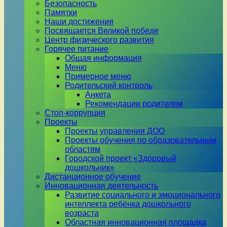
Безопасность
Памятки
Наши достижения
Посвящается Великой победе
Центр физического развития
Горячее питание
Общая информация
Меню
Примерное меню
Родительский контроль
Анкета
Рекомендации родителям
Стоп-коррупция
Проекты
Проекты управления ДОО
Проекты обучения по образовательным
областям
Городской проект «Здоровый
дошкольник»
Дистанционное обучение
Инновационная деятельность
Развитие социального и эмоционального
интеллекта ребёнка дошкольного
возраста
Областная инновационная площадка