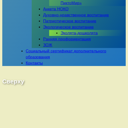
ПиктоМир»
Анкета НОКО
Духовно-нравственное воспитание
Патриотическое воспитание
Экологическое воспитание
Эколята-дошколята
Ранняя профориентация
ЗОЖ
Социальный сертификат дополнительного
образования
Контакты
Сверху