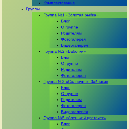
Комплектование
Группы
Группа №1 «Золотая рыбка»
Блог
О группе
Родителям
Фотогалерея
Видеогалерея
Группа №2 «Бабочки»
Блог
О группе
Родителям
Фотогалерея
Группа №3 «Солнечные Зайчики»
Блог
О группе
Родителям
Фотогалерея
Видеогалерея
Группа №5 «Аленький цветочек»
Блог