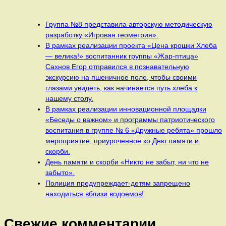
Группа №8 представила авторскую методическую
разработку «Игровая геометрия».
В рамках реализации проекта «Цена крошки Хлеба
— велика!» воспитанник группы «Жар-птица»
Сахнов Егор отправился в познавательную
экскурсию на пшеничное поле, чтобы своими
глазами увидеть, как начинается путь хлеба к
нашему столу.
В рамках реализации инновационной площадки
«Беседы о важном» и программы патриотического
воспитания в группе № 6 «Дружные ребята» прошло
мероприятие, приуроченное ко Дню памяти и
скорби.
День памяти и скорби «Никто не забыт, ни что не
забыто».
Полиция предупреждает-детям запрещено
находиться вблизи водоемов!
Свежие комментарии