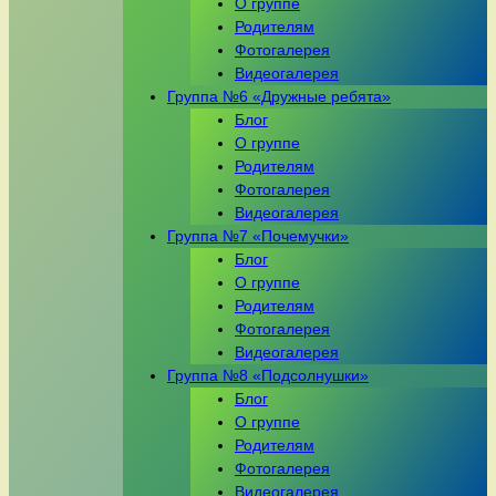
О группе
Родителям
Фотогалерея
Видеогалерея
Группа №6 «Дружные ребята»
Блог
О группе
Родителям
Фотогалерея
Видеогалерея
Группа №7 «Почемучки»
Блог
О группе
Родителям
Фотогалерея
Видеогалерея
Группа №8 «Подсолнушки»
Блог
О группе
Родителям
Фотогалерея
Видеогалерея