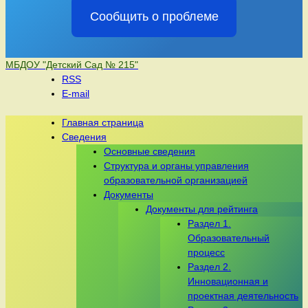
Сообщить о проблеме
Перейти
МБДОУ "Детский Сад № 215"
к
RSS
содержимому
E-mail
Главная страница
Сведения
Основные сведения
Структура и органы управления
образовательной организацией
Документы
Документы для рейтинга
Раздел 1.
Образовательный
процесс
Раздел 2.
Инновационная и
проектная деятельность