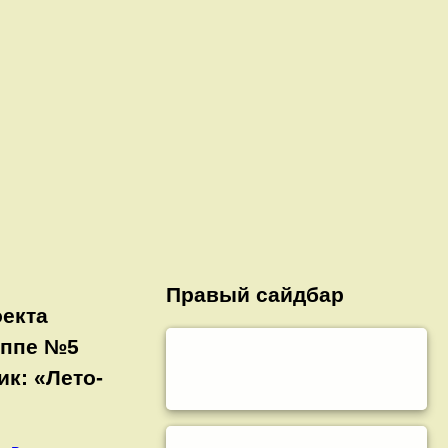
Правый сайдбар
оекта
уппе №5
к: «Лето-