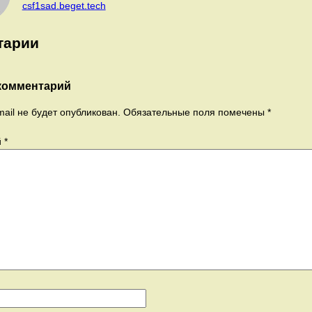
csf1sad.beget.tech
тарии
комментарий
ail не будет опубликован.
Обязательные поля помечены
*
й
*