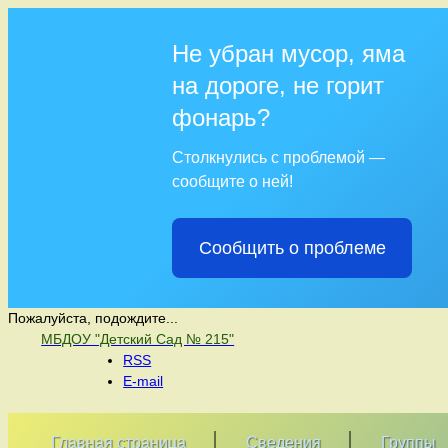
Не убран мусор, яма
на дороге, не горит
фонарь?
Столкнулись с проблемой —
сообщите о ней!
Сообщить о проблеме
Пожалуйста, подождите...
МБДОУ "Детский Сад № 215"
RSS
E-mail
Главная страница
Сведения
Группы