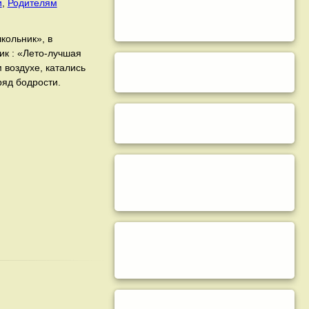
и
,
Родителям
кольник», в
ик : «Лето-лучшая
 воздухе, катались
ряд бодрости.