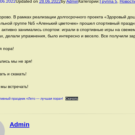
.06.2022
Updated on
28.06.2022
by
Admin
Категории:
Группа 5
,
Новост
дорово. В рамках реализации долгосрочного проекта «Здоровый дош
ельной группе №5 «Аленький цветочек» прошел спортивный праздн
 активно занимались спортом: играли в спортивные игры на свежем
ах, делали упражнения, было интересно и весело. Все получили за
я пора!
лись мы не зря!
ть и скакать!
 мы встречать!
ртивный праздник «Лето — лучшая пора»!
Скачать
Admin