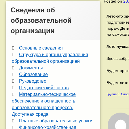
Posted on
28
Сведения об
Лето-это з
образовательной
подготовит
пора». Дети
организации
на самокат
Лето лучша
Основные сведения
Структура и органы управления
Здесь собра
образовательной организацией
Документы
Будем прыга
Образование
Руководство
Будем лето
Педагогический состав
Материально-техническое
Группа 5. Спо
обеспечение и оснащенность
образовательного процесса.
Доступная среда
Платные образовательные услуги
Финансово-хозяйственная