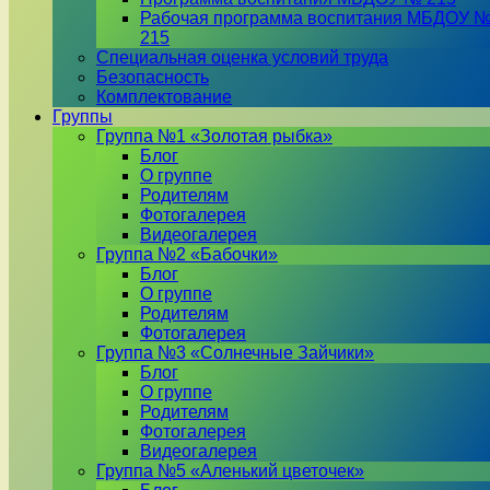
Рабочая программа воспитания МБДОУ 
215
Специальная оценка условий труда
Безопасность
Комплектование
Группы
Группа №1 «Золотая рыбка»
Блог
О группе
Родителям
Фотогалерея
Видеогалерея
Группа №2 «Бабочки»
Блог
О группе
Родителям
Фотогалерея
Группа №3 «Солнечные Зайчики»
Блог
О группе
Родителям
Фотогалерея
Видеогалерея
Группа №5 «Аленький цветочек»