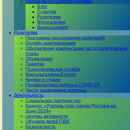
Группа №14 «Золотой ключик»
Блог
О группе
Родителям
Фотогалерея
Видеогалерея
Родителям
Программа просвещения родителей
Онлайн анкетирование
Оформление компенсации части родительской
платы
Объявления
Памятки
Психологическая служба
Консультативный пункт
Кружки и студии
Профилактика гриппа и COVID-19
Часто задаваемые вопросы
Деятельность
Социальное партнерство
Конкурс «Учитель года города Ростова-на-
Дону-2024»
Центры активности
Обучаем детей ПДД
Безопасность