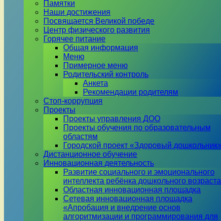
Памятки
Наши достижения
Посвящается Великой победе
Центр физического развития
Горячее питание
Общая информация
Меню
Примерное меню
Родительский контроль
Анкета
Рекомендации родителям
Стоп-коррупция
Проекты
Проекты управления ДОО
Проекты обучения по образовательным
областям
Городской проект «Здоровый дошкольник
Дистанционное обучение
Инновационная деятельность
Развитие социального и эмоционального
интеллекта ребёнка дошкольного возраста
Областная инновационная площадка
Сетевая инновационная площадка
«Апробация и внедрение основ
алгоритмизации и программирования для