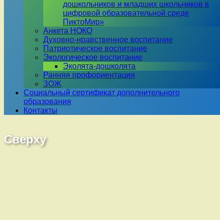
дошкольников и младших школьников в
цифровой образовательной среде
ПиктоМир»
Анкета НОКО
Духовно-нравственное воспитание
Патриотическое воспитание
Экологическое воспитание
Эколята-дошколята
Ранняя профориентация
ЗОЖ
Социальный сертификат дополнительного
образования
Контакты
Сверху