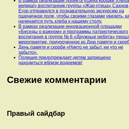
В рамках реализации проекта «Цена крошки Хлеб
велика!» воспитанник группы «Жар-птица» Сахнов
Егор отправился в познавательную экскурсию на
пшеничное поле, чтобы своими глазами увидеть, к
начинается путь хлеба к нашему столу.
В рамках реализации инновационной площадки
«Беседы о важном» и программы патриотического
воспитания в группе № 6 «Дружные ребята» прош
мероприятие, приуроченное ко Дню памяти и скорб
День памяти и скорби «Никто не забыт, ни что не
забыто».
Полиция предупреждает-детям запрещено
находиться вблизи водоемов!
Свежие комментарии
Правый сайдбар