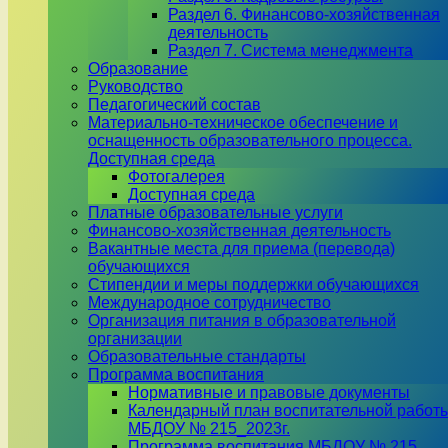
Раздел 6. Финансово-хозяйственная
деятельность
Раздел 7. Система менеджмента
Образование
Руководство
Педагогический состав
Материально-техническое обеспечение и
оснащенность образовательного процесса.
Доступная среда
Фотогалерея
Доступная среда
Платные образовательные услуги
Финансово-хозяйственная деятельность
Вакантные места для приема (перевода)
обучающихся
Стипендии и меры поддержки обучающихся
Международное сотрудничество
Организация питания в образовательной
организации
Образовательные стандарты
Программа воспитания
Нормативные и правовые документы
Календарный план воспитательной работ
МБДОУ № 215_2023г.
Программа воспитания МБДОУ № 215