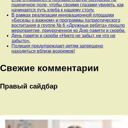
пшеничное поле, чтобы своими глазами увидеть, как
начинается путь хлеба к нашему столу.
В рамках реализации инновационной площадки
«Беседы о важном» и программы патриотического
воспитания в группе № 6 «Дружные ребята» прошло
мероприятие, приуроченное ко Дню памяти и скорби.
День памяти и скорби «Никто не забыт, ни что не
забыто».
Полиция предупреждает-детям запрещено
находиться вблизи водоемов!
Свежие комментарии
Правый сайдбар