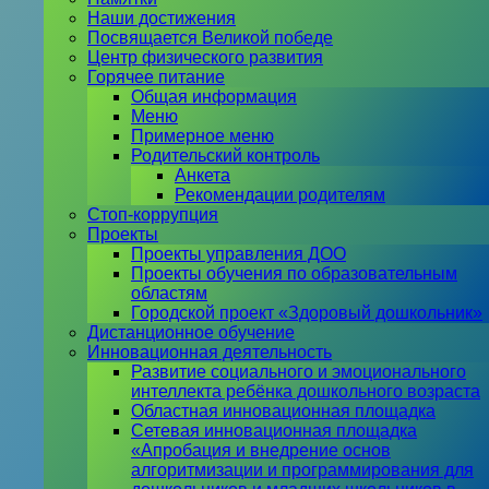
Наши достижения
Посвящается Великой победе
Центр физического развития
Горячее питание
Общая информация
Меню
Примерное меню
Родительский контроль
Анкета
Рекомендации родителям
Стоп-коррупция
Проекты
Проекты управления ДОО
Проекты обучения по образовательным
областям
Городской проект «Здоровый дошкольник»
Дистанционное обучение
Инновационная деятельность
Развитие социального и эмоционального
интеллекта ребёнка дошкольного возраста
Областная инновационная площадка
Сетевая инновационная площадка
«Апробация и внедрение основ
алгоритмизации и программирования для