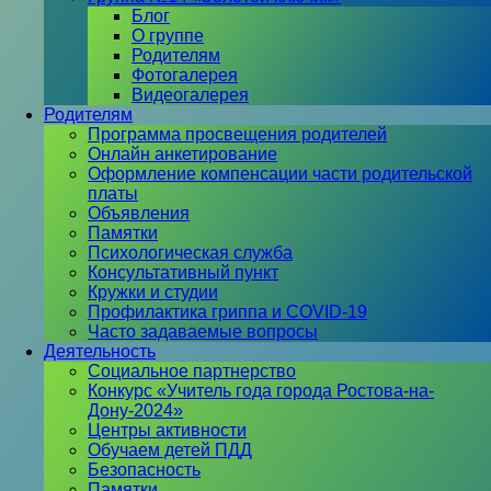
Блог
О группе
Родителям
Фотогалерея
Видеогалерея
Родителям
Программа просвещения родителей
Онлайн анкетирование
Оформление компенсации части родительской
платы
Объявления
Памятки
Психологическая служба
Консультативный пункт
Кружки и студии
Профилактика гриппа и COVID-19
Часто задаваемые вопросы
Деятельность
Социальное партнерство
Конкурс «Учитель года города Ростова-на-
Дону-2024»
Центры активности
Обучаем детей ПДД
Безопасность
Памятки