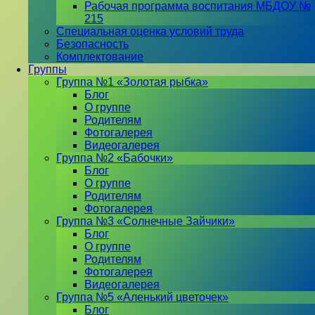
Рабочая программа воспитания МБДОУ №
215
Специальная оценка условий труда
Безопасность
Комплектование
Группы
Группа №1 «Золотая рыбка»
Блог
О группе
Родителям
Фотогалерея
Видеогалерея
Группа №2 «Бабочки»
Блог
О группе
Родителям
Фотогалерея
Группа №3 «Солнечные Зайчики»
Блог
О группе
Родителям
Фотогалерея
Видеогалерея
Группа №5 «Аленький цветочек»
Блог