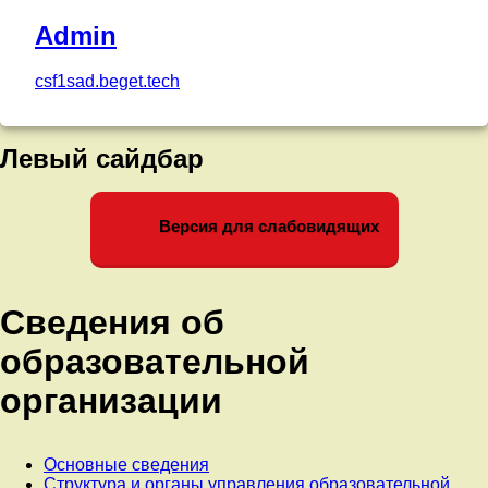
—
Admin
Дню
csf1sad.beget.tech
освобождению
города
Левый сайдбар
Ростова-
на-
Версия для слабовидящих
Дону
от
Сведения об
немецко-
образовательной
фашистских
организации
захватчиков».
Основные сведения
Старшая
Структура и органы управления образовательной