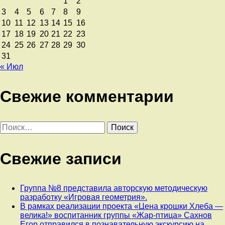
1
2
3
4
5
6
7
8
9
10
11
12
13
14
15
16
17
18
19
20
21
22
23
24
25
26
27
28
29
30
31
« Июл
Свежие комментарии
Найти:
Свежие записи
Группа №8 представила авторскую методическую
разработку «Игровая геометрия».
В рамках реализации проекта «Цена крошки Хлеба —
велика!» воспитанник группы «Жар-птица» Сахнов
Егор отправился в познавательную экскурсию на