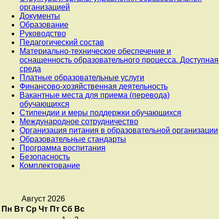
организацией
группа
Документы
Образование
«Гномики».
Руководство
Педагогический состав
Материально-техническое обеспечение и
Posted on
14.02.2025
оснащенность образовательного процесса. Доступная
среда
Updated on
24.02.2025
by
Admin
Платные образовательные услуги
Категории:
Новости
,
Финансово-хозяйственная деятельность
Родителям
Вакантные места для приема (перевода)
обучающихся
Стипендии и меры поддержки обучающихся
Международное сотрудничество
Организация питания в образовательной организации
Образовательные стандарты
Программа воспитания
Безопасность
Комплектование
Август 2026
Пн
Вт
Ср
Чт
Пт
Сб
Вс