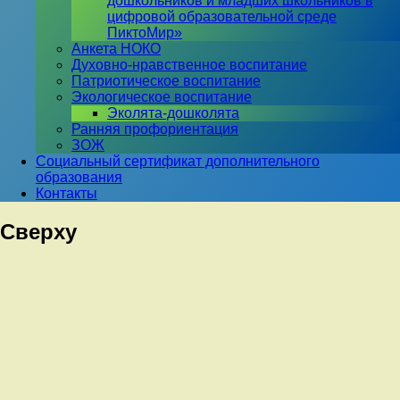
дошкольников и младших школьников в
цифровой образовательной среде
ПиктоМир»
Анкета НОКО
Духовно-нравственное воспитание
Патриотическое воспитание
Экологическое воспитание
Эколята-дошколята
Ранняя профориентация
ЗОЖ
Социальный сертификат дополнительного
образования
Контакты
Сверху