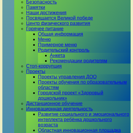
Безопасность
Памятки
Наши достижения
Посвящается Великой победе
Центр физического развития
Горячее питание
Общая информация
Меню
Примерное меню
Родительский контроль
Анкета
Рекомендации родителям
Стоп-коррупция
Проекты
Проекты управления ДОО
Проекты обучения по образовательным
областям
Городской проект «Здоровый
дошкольник»
Дистанционное обучение
Инновационная деятельность
Развитие социального и эмоционального
интеллекта ребёнка дошкольного
возраста
Областная инновационная площадка