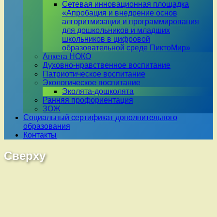
Сетевая инновационная площадка
«Апробация и внедрение основ
алгоритмизации и программирования
для дошкольников и младших
школьников в цифровой
образовательной среде ПиктоМир»
Анкета НОКО
Духовно-нравственное воспитание
Патриотическое воспитание
Экологическое воспитание
Эколята-дошколята
Ранняя профориентация
ЗОЖ
Социальный сертификат дополнительного
образования
Контакты
Сверху