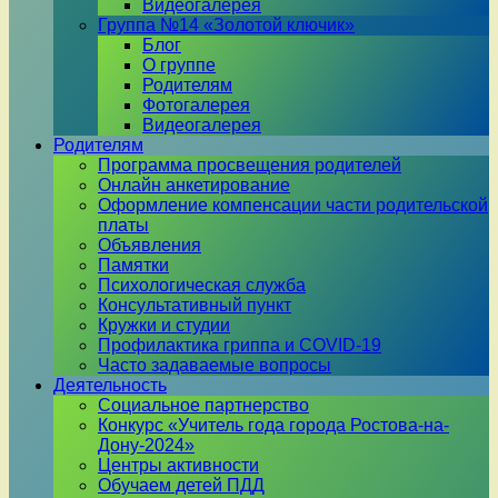
Видеогалерея
Группа №14 «Золотой ключик»
Блог
О группе
Родителям
Фотогалерея
Видеогалерея
Родителям
Программа просвещения родителей
Онлайн анкетирование
Оформление компенсации части родительской
платы
Объявления
Памятки
Психологическая служба
Консультативный пункт
Кружки и студии
Профилактика гриппа и COVID-19
Часто задаваемые вопросы
Деятельность
Социальное партнерство
Конкурс «Учитель года города Ростова-на-
Дону-2024»
Центры активности
Обучаем детей ПДД