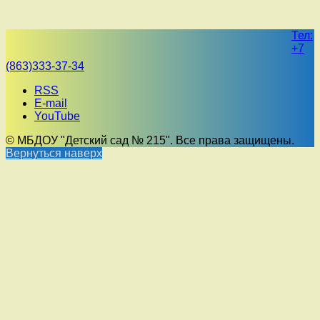
Тел:
+7
(863)333-37-34
RSS
E-mail
YouTube
© МБДОУ "Детский сад № 215". Все права защищены.
Вернуться наверх