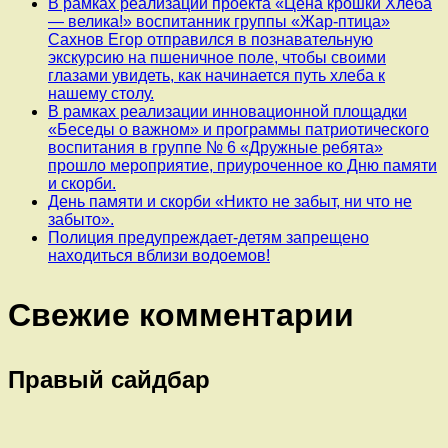
В рамках реализации проекта «Цена крошки Хлеба
— велика!» воспитанник группы «Жар-птица»
Сахнов Егор отправился в познавательную
экскурсию на пшеничное поле, чтобы своими
глазами увидеть, как начинается путь хлеба к
нашему столу.
В рамках реализации инновационной площадки
«Беседы о важном» и программы патриотического
воспитания в группе № 6 «Дружные ребята»
прошло мероприятие, приуроченное ко Дню памяти
и скорби.
День памяти и скорби «Никто не забыт, ни что не
забыто».
Полиция предупреждает-детям запрещено
находиться вблизи водоемов!
Свежие комментарии
Правый сайдбар