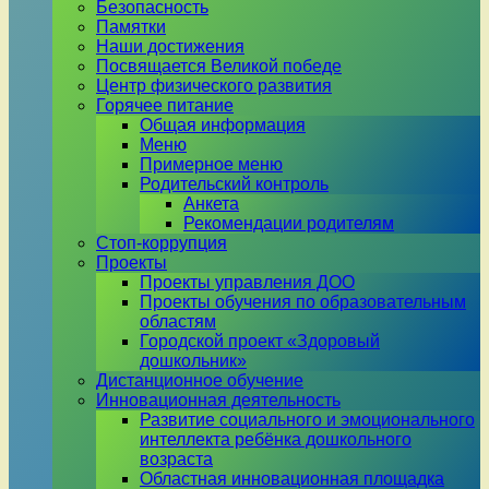
Безопасность
Памятки
Наши достижения
Посвящается Великой победе
Центр физического развития
Горячее питание
Общая информация
Меню
Примерное меню
Родительский контроль
Анкета
Рекомендации родителям
Стоп-коррупция
Проекты
Проекты управления ДОО
Проекты обучения по образовательным
областям
Городской проект «Здоровый
дошкольник»
Дистанционное обучение
Инновационная деятельность
Развитие социального и эмоционального
интеллекта ребёнка дошкольного
возраста
Областная инновационная площадка