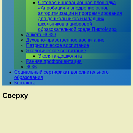
Сетевая инновационная площадка
«Апробация и внедрение основ
алгоритмизации и программирования
для дошкольников и младших
школьников в цифровой
образовательной среде ПиктоМир»
Анкета НОКО
Духовно-нравственное воспитание
Патриотическое воспитание
Экологическое воспитание
Эколята-дошколята
Ранняя профориентация
ЗОЖ
Социальный сертификат дополнительного
образования
Контакты
Сверху