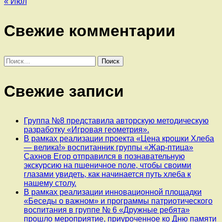
« Июл
Свежие комментарии
Найти:
Свежие записи
Группа №8 представила авторскую методическую
разработку «Игровая геометрия».
В рамках реализации проекта «Цена крошки Хлеба
— велика!» воспитанник группы «Жар-птица»
Сахнов Егор отправился в познавательную
экскурсию на пшеничное поле, чтобы своими
глазами увидеть, как начинается путь хлеба к
нашему столу.
В рамках реализации инновационной площадки
«Беседы о важном» и программы патриотического
воспитания в группе № 6 «Дружные ребята»
прошло мероприятие, приуроченное ко Дню памяти