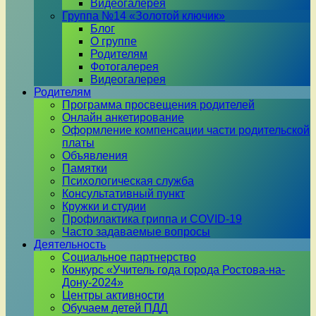
Видеогалерея
Группа №14 «Золотой ключик»
Блог
О группе
Родителям
Фотогалерея
Видеогалерея
Родителям
Программа просвещения родителей
Онлайн анкетирование
Оформление компенсации части родительской
платы
Объявления
Памятки
Психологическая служба
Консультативный пункт
Кружки и студии
Профилактика гриппа и COVID-19
Часто задаваемые вопросы
Деятельность
Социальное партнерство
Конкурс «Учитель года города Ростова-на-
Дону-2024»
Центры активности
Обучаем детей ПДД