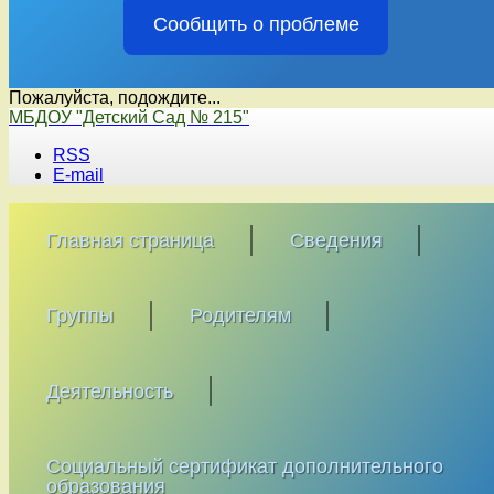
Сообщить о проблеме
Пожалуйста, подождите...
Перейти
МБДОУ "Детский Сад № 215"
к
RSS
содержимому
E-mail
Главная страница
Сведения
Группы
Родителям
Деятельность
Социальный сертификат дополнительного
образования