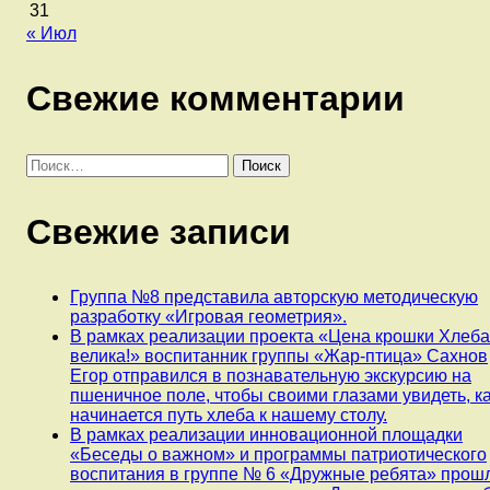
31
« Июл
Свежие комментарии
Найти:
Свежие записи
Группа №8 представила авторскую методическую
разработку «Игровая геометрия».
В рамках реализации проекта «Цена крошки Хлеб
велика!» воспитанник группы «Жар-птица» Сахнов
Егор отправился в познавательную экскурсию на
пшеничное поле, чтобы своими глазами увидеть, к
начинается путь хлеба к нашему столу.
В рамках реализации инновационной площадки
«Беседы о важном» и программы патриотического
воспитания в группе № 6 «Дружные ребята» прош