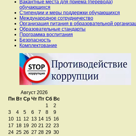
Вакантные места для приема (перевода)
обучающихся
Стипендии и меры поддержки обучающихся
Международное сотрудничество
Организация питания в образовательной организа
Образовательные стандарты
Программа воспитания
Безопасность
Комплектование
Август 2026
Пн
Вт
Ср
Чт
Пт
Сб
Вс
1
2
3
4
5
6
7
8
9
10
11
12
13
14
15
16
17
18
19
20
21
22
23
24
25
26
27
28
29
30