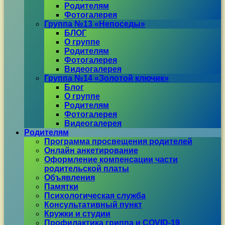
Родителям
Фотогалерея
Группа №13 «Непоседы»
БЛОГ
О группе
Родителям
Фотогалерея
Видеогалерея
Группа №14 «Золотой ключик»
Блог
О группе
Родителям
Фотогалерея
Видеогалерея
Родителям
Программа просвещения родителей
Онлайн анкетирование
Оформление компенсации части
родительской платы
Объявления
Памятки
Психологическая служба
Консультативный пункт
Кружки и студии
Профилактика гриппа и COVID-19