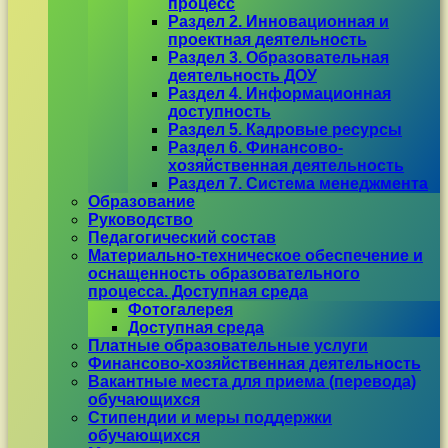
процесс
Раздел 2. Инновационная и
проектная деятельность
Раздел 3. Образовательная
деятельность ДОУ
Раздел 4. Информационная
доступность
Раздел 5. Кадровые ресурсы
Раздел 6. Финансово-
хозяйственная деятельность
Раздел 7. Система менеджмента
Образование
Руководство
Педагогический состав
Материально-техническое обеспечение и
оснащенность образовательного
процесса. Доступная среда
Фотогалерея
Доступная среда
Платные образовательные услуги
Финансово-хозяйственная деятельность
Вакантные места для приема (перевода)
обучающихся
Стипендии и меры поддержки
обучающихся