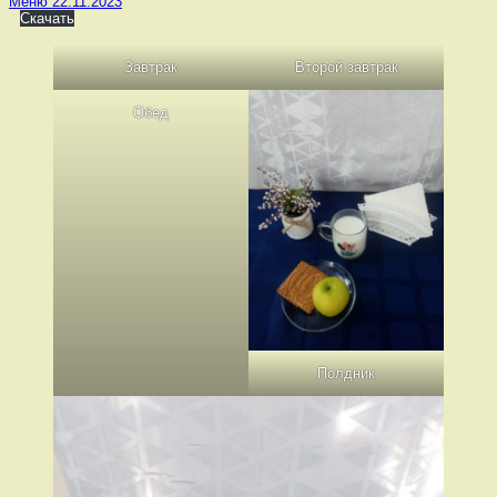
Меню 22.11.2023
Скачать
Завтрак
Второй завтрак
Обед
Полдник