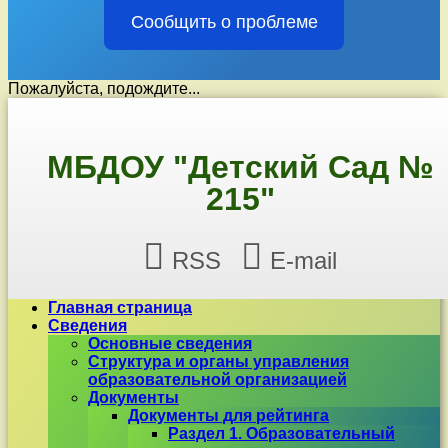
Сообщить о проблеме
Пожалуйста, подождите...
Перейти
к
содержимому
МБДОУ "Детский Сад №
215"
RSS
E-mail
Главная страница
Сведения
Основные сведения
Структура и органы управления
образовательной организацией
Документы
Документы для рейтинга
Раздел 1. Образовательный