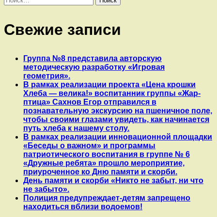
Свежие записи
Группа №8 представила авторскую
методическую разработку «Игровая
геометрия».
В рамках реализации проекта «Цена крошки
Хлеба — велика!» воспитанник группы «Жар-
птица» Сахнов Егор отправился в
познавательную экскурсию на пшеничное поле,
чтобы своими глазами увидеть, как начинается
путь хлеба к нашему столу.
В рамках реализации инновационной площадки
«Беседы о важном» и программы
патриотического воспитания в группе № 6
«Дружные ребята» прошло мероприятие,
приуроченное ко Дню памяти и скорби.
День памяти и скорби «Никто не забыт, ни что
не забыто».
Полиция предупреждает-детям запрещено
находиться вблизи водоемов!