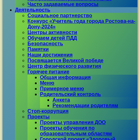
Часто задаваемые вопросы
Деятельность
Социальное партнерство
Конкурс «Учитель года города Ростова-на-
Дону-2024»
Центры активности
Обучаем детей ПДД
Безопасность
Памятки
Наши достижения
Посвящается Великой победе
Центр физического развития
Горячее питание
Общая информация
Меню
Примерное меню
Родительский контроль
Анкета
Рекомендации родителям
Стоп-коррупция
Проекты
Проекты управления ДОО
Проекты обучения по
образовательным областям
Городской проект «Здоровый