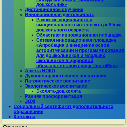
дошкольник»
Дистанционное обучение
Инновационная деятельность
Развитие социального и
эмоционального интеллекта ребёнка
дошкольного возраста
Областная инновационная площадка
Сетевая инновационная площадка
«Апробация и внедрение основ
алгоритмизации и программирования
для дошкольников и младших
школьников в цифровой
образовательной среде ПиктоМир»
Анкета НОКО
Духовно-нравственное воспитание
Патриотическое воспитание
Экологическое воспитание
Эколята-дошколята
Ранняя профориентация
ЗОЖ
Социальный сертификат дополнительного
образования
Контакты