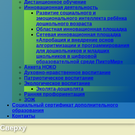
Дистанционное обучение
Инновационная деятельность
Развитие социального и
эмоционального интеллекта ребёнка
дошкольного возраста
Областная инновационная площадка
Сетевая инновационная площадка
«Апробация и внедрение основ
алгоритмизации и программирования
для дошкольников и младших
школьников в цифровой
образовательной среде ПиктоМир»
Анкета НОКО
Духовно-нравственное воспитание
Патриотическое воспитание
Экологическое воспитание
Эколята-дошколята
Ранняя профориентация
ЗОЖ
Социальный сертификат дополнительного
образования
Контакты
Сверху