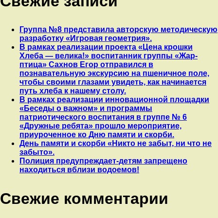
Свежие записи
Группа №8 представила авторскую методическую
разработку «Игровая геометрия».
В рамках реализации проекта «Цена крошки
Хлеба — велика!» воспитанник группы «Жар-
птица» Сахнов Егор отправился в
познавательную экскурсию на пшеничное поле,
чтобы своими глазами увидеть, как начинается
путь хлеба к нашему столу.
В рамках реализации инновационной площадки
«Беседы о важном» и программы
патриотического воспитания в группе № 6
«Дружные ребята» прошло мероприятие,
приуроченное ко Дню памяти и скорби.
День памяти и скорби «Никто не забыт, ни что не
забыто».
Полиция предупреждает-детям запрещено
находиться вблизи водоемов!
Свежие комментарии