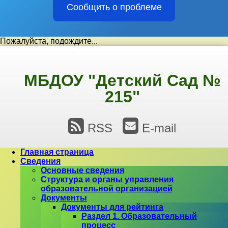
Сообщить о проблеме
Пожалуйста, подождите...
Перейти
к
содержимому
МБДОУ "Детский Сад №
215"
RSS
E-mail
Главная страница
Сведения
Основные сведения
Структура и органы управления
образовательной организацией
Документы
Документы для рейтинга
Раздел 1. Образовательный
процесс