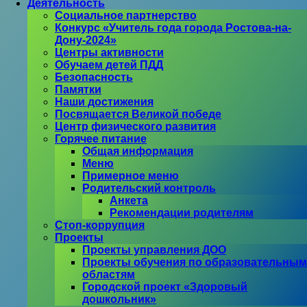
Деятельность
Социальное партнерство
Конкурс «Учитель года города Ростова-на-
Дону-2024»
Центры активности
Обучаем детей ПДД
Безопасность
Памятки
Наши достижения
Посвящается Великой победе
Центр физического развития
Горячее питание
Общая информация
Меню
Примерное меню
Родительский контроль
Анкета
Рекомендации родителям
Стоп-коррупция
Проекты
Проекты управления ДОО
Проекты обучения по образовательным
областям
Городской проект «Здоровый
дошкольник»