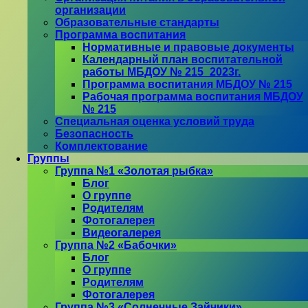
организации
Образовательные стандарты
Программа воспитания
Нормативные и правовые документы
Календарный план воспитательной
работы МБДОУ № 215_2023г.
Программа воспитания МБДОУ № 215
Рабочая программа воспитания МБДОУ
№ 215
Специальная оценка условий труда
Безопасность
Комплектование
Группы
Группа №1 «Золотая рыбка»
Блог
О группе
Родителям
Фотогалерея
Видеогалерея
Группа №2 «Бабочки»
Блог
О группе
Родителям
Фотогалерея
Группа №3 «Солнечные Зайчики»