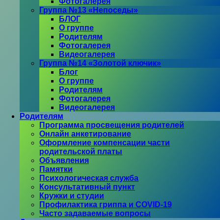
Фотогалерея
Группа №13 «Непоседы»
БЛОГ
О группе
Родителям
Фотогалерея
Видеогалерея
Группа №14 «Золотой ключик»
Блог
О группе
Родителям
Фотогалерея
Видеогалерея
Родителям
Программа просвещения родителей
Онлайн анкетирование
Оформление компенсации части
родительской платы
Объявления
Памятки
Психологическая служба
Консультативный пункт
Кружки и студии
Профилактика гриппа и COVID-19
Часто задаваемые вопросы