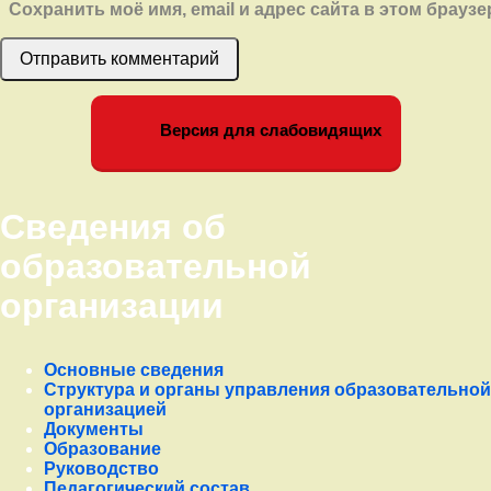
Сохранить моё имя, email и адрес сайта в этом брау
Левый сайдбар
Версия для слабовидящих
Сведения об
образовательной
организации
Основные сведения
Структура и органы управления образовательной
организацией
Документы
Образование
Руководство
Педагогический состав