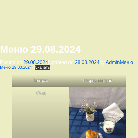
Меню 29.08.2024
Категор
Posted on
29.08.2024
Updated on
28.08.2024
by
Admin
Меню
Меню 29.08.2024
Скачать
Завтрак
Второй завтрак
Обед