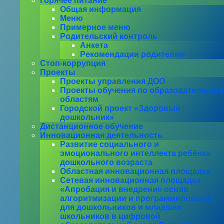
Горячее питание
Общая информация
Меню
Примерное меню
Родительский контроль
Анкета
Рекомендации родителям
Стоп-коррупция
Проекты
Проекты управления ДОО
Проекты обучения по образовательным
областям
Городской проект «Здоровый
дошкольник»
Дистанционное обучение
Инновационная деятельность
Развитие социального и
эмоционального интеллекта ребёнка
дошкольного возраста
Областная инновационная площадка
Сетевая инновационная площадка
«Апробация и внедрение основ
алгоритмизации и программирования
для дошкольников и младших
школьников в цифровой