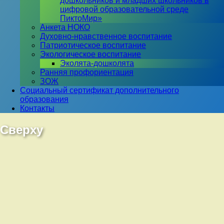
дошкольников и младших школьников в
цифровой образовательной среде
ПиктоМир»
Анкета НОКО
Духовно-нравственное воспитание
Патриотическое воспитание
Экологическое воспитание
Эколята-дошколята
Ранняя профориентация
ЗОЖ
Социальный сертификат дополнительного
образования
Контакты
Сверху