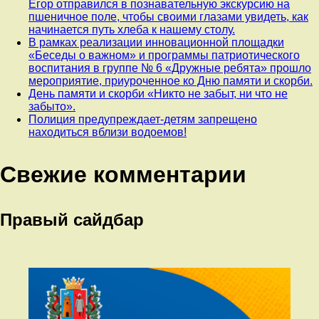
Егор отправился в познавательную экскурсию на
пшеничное поле, чтобы своими глазами увидеть, как
начинается путь хлеба к нашему столу.
В рамках реализации инновационной площадки
«Беседы о важном» и программы патриотического
воспитания в группе № 6 «Дружные ребята» прошло
мероприятие, приуроченное ко Дню памяти и скорби.
День памяти и скорби «Никто не забыт, ни что не
забыто».
Полиция предупреждает-детям запрещено
находиться вблизи водоемов!
Свежие комментарии
Правый сайдбар