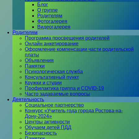
Блог
О группе
Родителям
Фотогалерея
Видеогалерея
Родителям
Программа просвещения родителей
Онлайн анкетирование
Оформление компенсации части родительской
платы
Объявления
Памятки
Психологическая служба
Консультативный пункт
Кружки и студии
Профилактика гриппа и COVID-19
Часто задаваемые вопросы
Деятельность
Социальное партнерство
Конкурс «Учитель года города Ростова-на-
Дону-2024»
Центры активности
Обучаем детей ПДД
Безопасность
Памятки