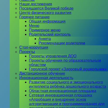
Наши достижения
Посвящается Великой победе
Центр физического развития
Горячее питание
Общая информация
Меню
Примерное меню
Родительский контроль
Анкета
Рекомендации родителям
Стоп-коррупция
Проекты
Проекты управления ДОО
Проекты обучения по образовательным
областям
Городской проект «Здоровый дошкольник»
Дистанционное обучение
Инновационная деятельность
Развитие социального и эмоционального
интеллекта ребёнка дошкольного возраста
Областная инновационная площадка
Сетевая инновационная площадка
«Апробация и внедрение основ
алгоритмизации и программирования для