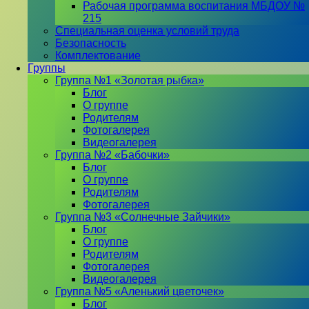
Рабочая программа воспитания МБДОУ №
215
Специальная оценка условий труда
Безопасность
Комплектование
Группы
Группа №1 «Золотая рыбка»
Блог
О группе
Родителям
Фотогалерея
Видеогалерея
Группа №2 «Бабочки»
Блог
О группе
Родителям
Фотогалерея
Группа №3 «Солнечные Зайчики»
Блог
О группе
Родителям
Фотогалерея
Видеогалерея
Группа №5 «Аленький цветочек»
Блог