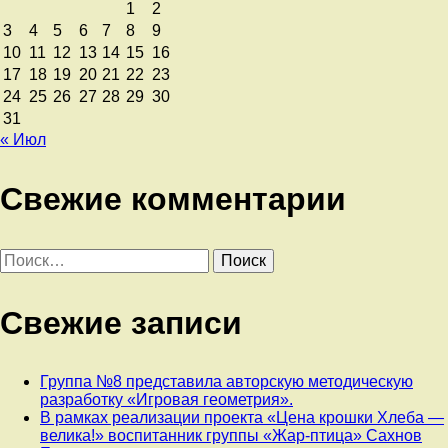
1
2
3
4
5
6
7
8
9
10
11
12
13
14
15
16
17
18
19
20
21
22
23
24
25
26
27
28
29
30
31
« Июл
Свежие комментарии
Найти:
Свежие записи
Группа №8 представила авторскую методическую
разработку «Игровая геометрия».
В рамках реализации проекта «Цена крошки Хлеба —
велика!» воспитанник группы «Жар-птица» Сахнов