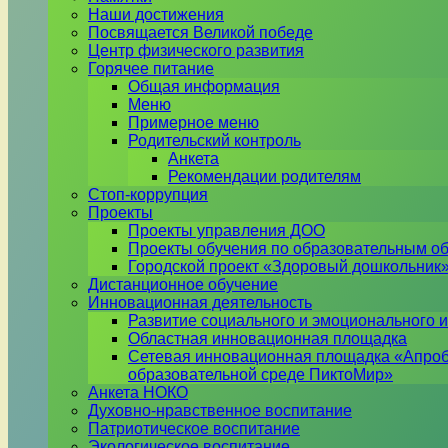
Наши достижения
Посвящается Великой победе
Центр физического развития
Горячее питание
Общая информация
Меню
Примерное меню
Родительский контроль
Анкета
Рекомендации родителям
Стоп-коррупция
Проекты
Проекты управления ДОО
Проекты обучения по образовательным о
Городской проект «Здоровый дошкольник
Дистанционное обучение
Инновационная деятельность
Развитие социального и эмоционального и
Областная инновационная площадка
Сетевая инновационная площадка «Апроб
образовательной среде ПиктоМир»
Анкета НОКО
Духовно-нравственное воспитание
Патриотическое воспитание
Экологическое воспитание