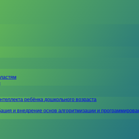
бластям
»
нтеллекта ребёнка дошкольного возраста
ация и внедрение основ алгоритмизации и программирова