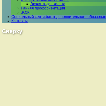
Эколята-дошколята
Ранняя профориентация
ЗОЖ
Социальный сертификат дополнительного образова
Контакты
Сверху