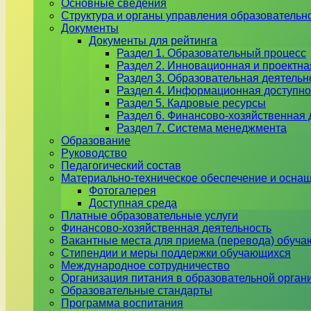
Основные сведения
Структура и органы управления образовательн
Документы
Документы для рейтинга
Раздел 1. Образовательный процесс
Раздел 2. Инновационная и проектна
Раздел 3. Образовательная деятель
Раздел 4. Информационная доступно
Раздел 5. Кадровые ресурсы
Раздел 6. Финансово-хозяйственная 
Раздел 7. Система менеджмента
Образование
Руководство
Педагогический состав
Материально-техническое обеспечение и оснащ
Фотогалерея
Доступная среда
Платные образовательные услуги
Финансово-хозяйственная деятельность
Вакантные места для приема (перевода) обуч
Стипендии и меры поддержки обучающихся
Международное сотрудничество
Организация питания в образовательной орган
Образовательные стандарты
Программа воспитания