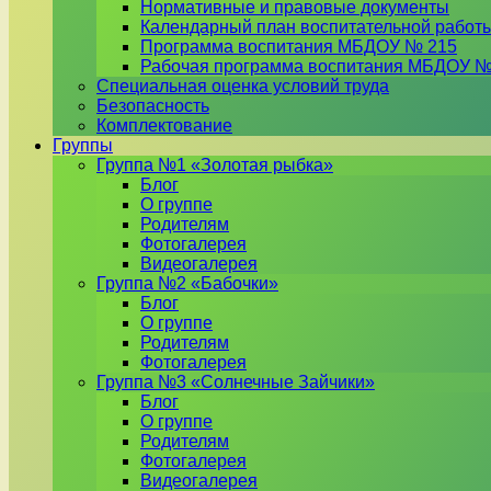
Нормативные и правовые документы
Календарный план воспитательной работ
Программа воспитания МБДОУ № 215
Рабочая программа воспитания МБДОУ №
Специальная оценка условий труда
Безопасность
Комплектование
Группы
Группа №1 «Золотая рыбка»
Блог
О группе
Родителям
Фотогалерея
Видеогалерея
Группа №2 «Бабочки»
Блог
О группе
Родителям
Фотогалерея
Группа №3 «Солнечные Зайчики»
Блог
О группе
Родителям
Фотогалерея
Видеогалерея