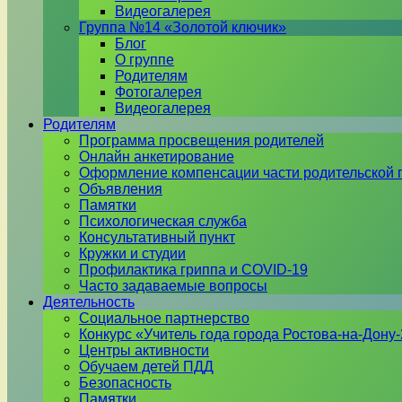
Видеогалерея
Группа №14 «Золотой ключик»
Блог
О группе
Родителям
Фотогалерея
Видеогалерея
Родителям
Программа просвещения родителей
Онлайн анкетирование
Оформление компенсации части родительской 
Объявления
Памятки
Психологическая служба
Консультативный пункт
Кружки и студии
Профилактика гриппа и COVID-19
Часто задаваемые вопросы
Деятельность
Социальное партнерство
Конкурс «Учитель года города Ростова-на-Дону
Центры активности
Обучаем детей ПДД
Безопасность
Памятки