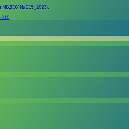
ы МБДОУ № 215_2023г.
 215