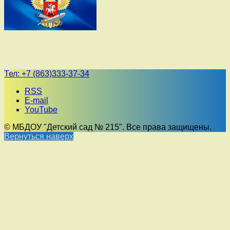
Тел:
+7 (863)333-37-34
RSS
E-mail
YouTube
© МБДОУ "Детский сад № 215". Все права защищены.
Вернуться наверх