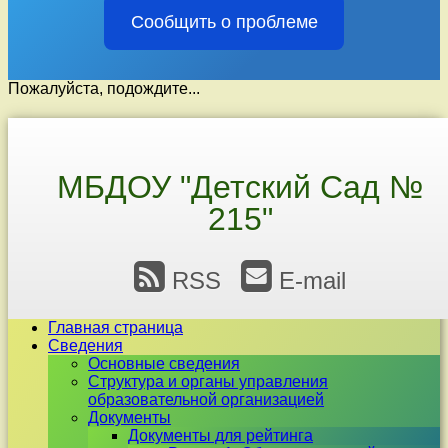
Сообщить о проблеме
Пожалуйста, подождите...
Перейти
к
содержимому
МБДОУ "Детский Сад №
215"
RSS
E-mail
Главная страница
Сведения
Основные сведения
Структура и органы управления
образовательной организацией
Документы
Документы для рейтинга