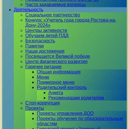
Часто задаваемые вопросы
Деятельность
Социальное партнерство
Конкурс «Учитель года города Ростова-на-
Дону-2024»
Центры активности
Обучаем детей ПДД
Безопасность
Памятки
Наши достижения
Посвящается Великой победе
Центр физического развития
Горячее питание
Общая информация
Меню
Примерное меню
Родительский контроль
Анкета
Рекомендации родителям
Стоп-коррупция
Проекты
Проекты управления ДОО
Проекты обучения по образовательным
областям
Городской проект «Здоровый