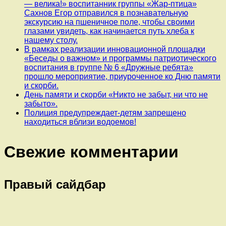
— велика!» воспитанник группы «Жар-птица»
Сахнов Егор отправился в познавательную
экскурсию на пшеничное поле, чтобы своими
глазами увидеть, как начинается путь хлеба к
нашему столу.
В рамках реализации инновационной площадки
«Беседы о важном» и программы патриотического
воспитания в группе № 6 «Дружные ребята»
прошло мероприятие, приуроченное ко Дню памяти
и скорби.
День памяти и скорби «Никто не забыт, ни что не
забыто».
Полиция предупреждает-детям запрещено
находиться вблизи водоемов!
Свежие комментарии
Правый сайдбар