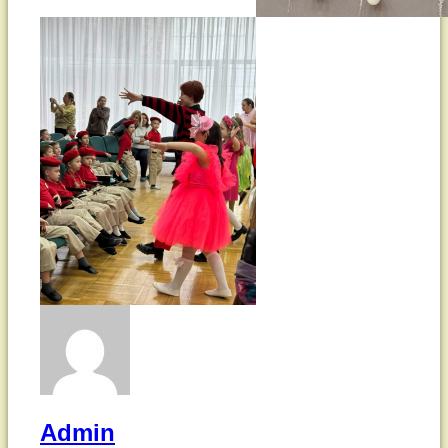
детей
подготовительной
группы
нашего
детского
сада.
Posted on
26.12.2024
Updated on
26.12.2024
by
Admin
Категории:
Новости
,
Родителям
Admin