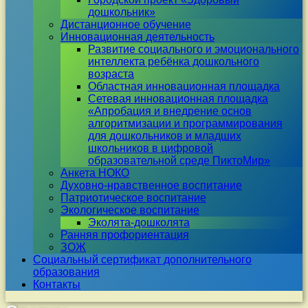
дошкольник»
Дистанционное обучение
Инновационная деятельность
Развитие социального и эмоционального
интеллекта ребёнка дошкольного
возраста
Областная инновационная площадка
Сетевая инновационная площадка
«Апробация и внедрение основ
алгоритмизации и программирования
для дошкольников и младших
школьников в цифровой
образовательной среде ПиктоМир»
Анкета НОКО
Духовно-нравственное воспитание
Патриотическое воспитание
Экологическое воспитание
Эколята-дошколята
Ранняя профориентация
ЗОЖ
Социальный сертификат дополнительного
образования
Контакты