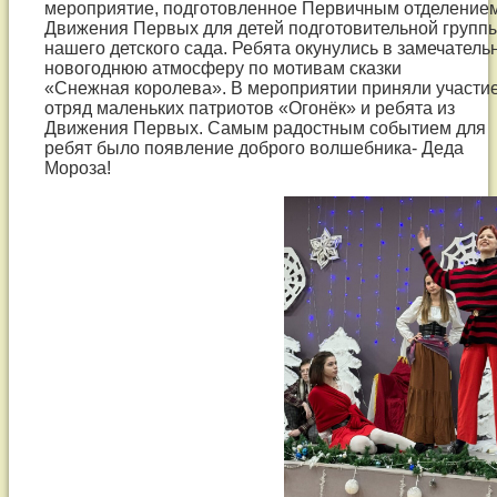
мероприятие, подготовленное Первичным отделение
МБОУ
Движения Первых для детей подготовительной групп
нашего детского сада. Ребята окунулись в замечатель
СОШ
новогоднюю атмосферу по мотивам сказки
«Снежная королева». В мероприятии приняли участи
№31
отряд маленьких патриотов «Огонёк» и ребята из
Движения Первых. Самым радостным событием для
прошло
ребят было появление доброго волшебника- Деда
Мороза!
совместное
мероприятие,
подготовленное
Первичным
отделением
Движения
Первых
для