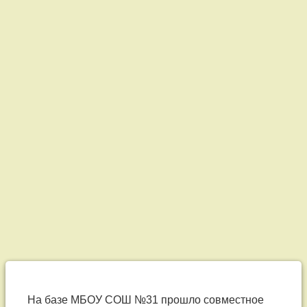
На
базе
На базе МБОУ СОШ №31 прошло совместное