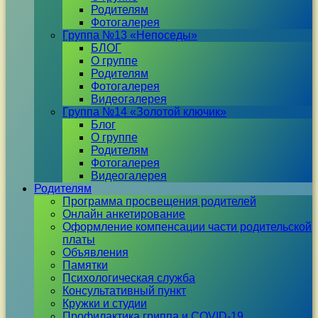
Родителям
Фотогалерея
Группа №13 «Непоседы»
БЛОГ
О группе
Родителям
Фотогалерея
Видеогалерея
Группа №14 «Золотой ключик»
Блог
О группе
Родителям
Фотогалерея
Видеогалерея
Родителям
Программа просвещения родителей
Онлайн анкетирование
Оформление компенсации части родительской
платы
Объявления
Памятки
Психологическая служба
Консультативный пункт
Кружки и студии
Профилактика гриппа и COVID-19