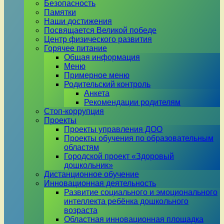
Безопасность
Памятки
Наши достижения
Посвящается Великой победе
Центр физического развития
Горячее питание
Общая информация
Меню
Примерное меню
Родительский контроль
Анкета
Рекомендации родителям
Стоп-коррупция
Проекты
Проекты управления ДОО
Проекты обучения по образовательным
областям
Городской проект «Здоровый
дошкольник»
Дистанционное обучение
Инновационная деятельность
Развитие социального и эмоционального
интеллекта ребёнка дошкольного
возраста
Областная инновационная площадка