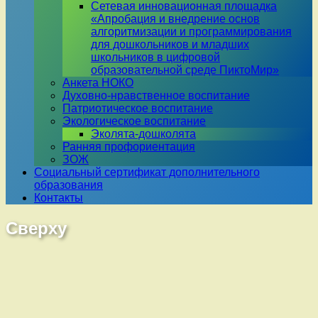
Сетевая инновационная площадка
«Апробация и внедрение основ
алгоритмизации и программирования
для дошкольников и младших
школьников в цифровой
образовательной среде ПиктоМир»
Анкета НОКО
Духовно-нравственное воспитание
Патриотическое воспитание
Экологическое воспитание
Эколята-дошколята
Ранняя профориентация
ЗОЖ
Социальный сертификат дополнительного
образования
Контакты
Сверху