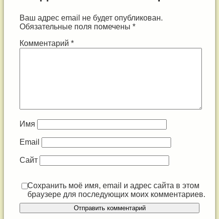
команды.
Ваш адрес email не будет опубликован.
Поздравили
Обязательные поля помечены
*
тёплыми
Комментарий
*
словами
и
пожелали
успехов
Имя
и
Email
побед.#МБДОУ215
Сайт
Posted on
31.10.2024
Сохранить моё имя, email и адрес сайта в этом
Updated on
06.11.2024
браузере для последующих моих комментариев.
by
Admin
Категории:
Новости
,
Родителям