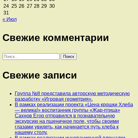
24
25
26
27
28
29
30
31
« Июл
Свежие комментарии
Найти:
Свежие записи
Группа №8 представила авторскую методическую
разработку «Игровая геометрия».
В рамках реализации проекта «Цена крошки Хлеба
— велика!» воспитанник группы «Жар-птица»
Сахнов Егор отправился в познавательную
экскурсию на пшеничное поле, чтобы своими
глазами увидеть, как начинается путь хлеба к
нашему столу.
В рамках реализации инновационной площадки