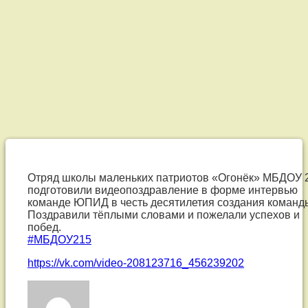
Отряд
школы
Отряд школы маленьких патриотов «Огонёк» МБДОУ 
подготовили видеопоздравление в форме интервью
маленьких
команде ЮПИД в честь десятилетия создания команд
Поздравили тёплыми словами и пожелали успехов и
патриотов
побед.
#МБДОУ215
«Огонёк»
https://vk.com/video-208123716_456239202
МБДОУ