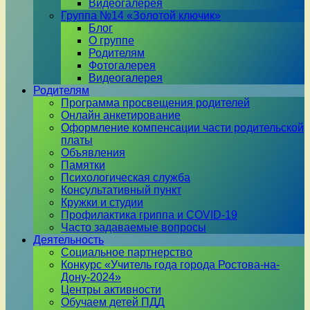
Видеогалерея
Группа №14 «Золотой ключик»
Блог
О группе
Родителям
Фотогалерея
Видеогалерея
Родителям
Программа просвещения родителей
Онлайн анкетирование
Оформление компенсации части родительской
платы
Объявления
Памятки
Психологическая служба
Консультативный пункт
Кружки и студии
Профилактика гриппа и COVID-19
Часто задаваемые вопросы
Деятельность
Социальное партнерство
Конкурс «Учитель года города Ростова-на-
Дону-2024»
Центры активности
Обучаем детей ПДД