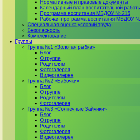
Нормативные и правовые документы
Календарный план воспитательной работ
Программа воспитания МБДОУ № 215
Рабочая программа воспитания МБДОУ №
Специальная оценка условий труда
Безопасность
Комплектование
Группы
Группа №1 «Золотая рыбка»
Блог
О группе
Родителям
Фотогалерея
Видеогалерея
Группа №2 «Бабочки»
Блог
О группе
Родителям
Фотогалерея
Группа №3 «Солнечные Зайчики»
Блог
О группе
Родителям
Фотогалерея
Видеогалерея