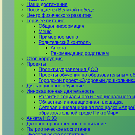
Наши достижения
Посвящается Великой победе
Центр физического развития
Горячее питание
Общая информация
Меню
Примерное меню
Родительский контроль
Анкета
Рекомендации родителям
Стоп-коррупция
Проекты
Проекты управления ДОО
Проекты обучения по образовательным о
Городской проект «Здоровый дошкольник
Дистанционное обучение
Инновационная деятельность
Развитие социального и эмоционального и
Областная инновационная площадка
Сетевая инновационная площадка «Апроб
образовательной среде ПиктоМир»
Анкета НОКО
Духовно-нравственное воспитание
Патриотическое воспитание
Экологическое воспитание