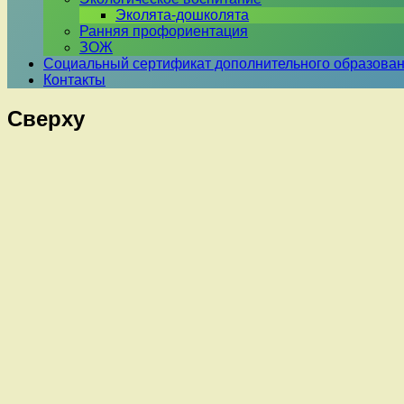
Эколята-дошколята
Ранняя профориентация
ЗОЖ
Социальный сертификат дополнительного образова
Контакты
Сверху