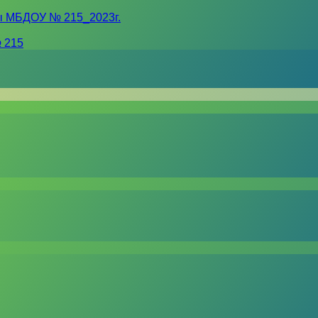
ы МБДОУ № 215_2023г.
 215