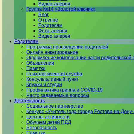
Видеогалерея
Группа №14 «Золотой ключик»
Блог
О группе
Родителям
Фотогалерея
Видеогалерея
Родителям
Программа просвещения родителей
Онлайн анкетирование
Оформление компенсации части родительской 
Объявления
Памятки
Психологическая служба
Консультативный пункт
Кружки и студии
Профилактика гриппа и COVID-19
Часто задаваемые вопросы
Деятельность
Социальное партнерство
Конкурс «Учитель года города Ростова-на-Дону
Центры активности
Обучаем детей ПДД
Безопасность
Памятки