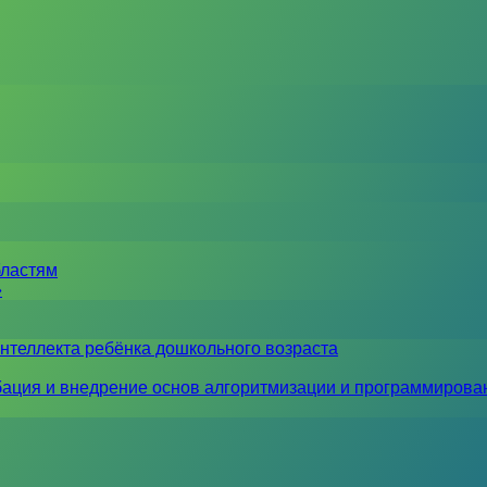
бластям
»
нтеллекта ребёнка дошкольного возраста
ация и внедрение основ алгоритмизации и программирова