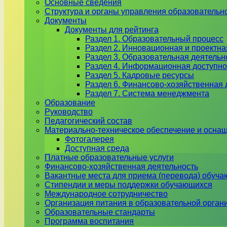
Основные сведения
Структура и органы управления образовательн
Документы
Документы для рейтинга
Раздел 1. Образовательный процесс
Раздел 2. Инновационная и проектна
Раздел 3. Образовательная деятель
Раздел 4. Информационная доступно
Раздел 5. Кадровые ресурсы
Раздел 6. Финансово-хозяйственная 
Раздел 7. Система менеджмента
Образование
Руководство
Педагогический состав
Материально-техническое обеспечение и оснащ
Фотогалерея
Доступная среда
Платные образовательные услуги
Финансово-хозяйственная деятельность
Вакантные места для приема (перевода) обуч
Стипендии и меры поддержки обучающихся
Международное сотрудничество
Организация питания в образовательной орган
Образовательные стандарты
Программа воспитания