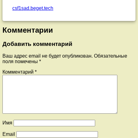
себя
csf1sad.beget.tech
при
пожаре
Комментарии
в
Добавить комментарий
общественных
Ваш адрес email не будет опубликован.
Обязательные
поля помечены
*
местах»
Комментарий
*
Posted on
17.01.2025
Updated on
19.01.2025
by
Admin
Категории:
Новости
,
Памятки
,
Родителям
Имя
Email