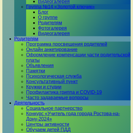
Видеогалерея
Группа №14 «Золотой ключик»
Блог
О группе
Родителям
Фотогалерея
Видеогалерея
Родителям
Программа просвещения родителей
Онлайн анкетирование
Оформление компенсации части родительской
платы
Объявления
Памятки
Психологическая служба
Консультативный пункт
Кружки и студии
Профилактика гриппа и COVID-19
Часто задаваемые вопросы
Деятельность
Социальное партнерство
Конкурс «Учитель года города Ростова-на-
Дону-2024»
Центры активности
Обучаем детей ПДД