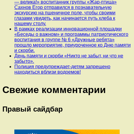
— велика!» воспитанник группы «Жар-птица»
Сахнов Егор отправился в познавательную
экскурсию на пшеничное поле, чтобы своими
глазами увидеть, как начинается путь хлеба к
нашему столу.
В рамках реализации инновационной площадки
«Беседы о важном» и программы патриотического
воспитания в группе № 6 «Дружные ребята»
прошло мероприятие, приуроченное ко Дню памяти
и скорби.
День памяти и скорби «Никто не забыт, ни что не
забыто».
Полиция предупреждает-детям запрещено
находиться вблизи водоемов!
Свежие комментарии
Правый сайдбар