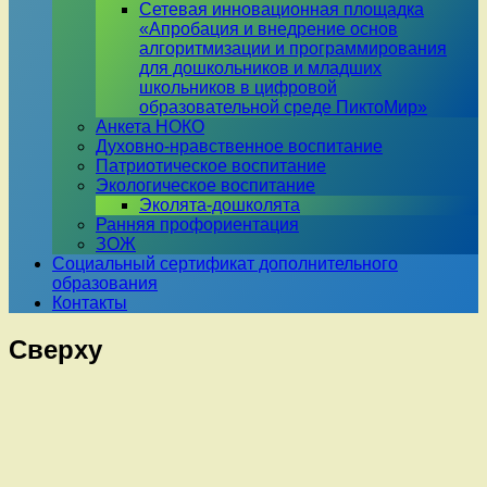
Сетевая инновационная площадка
«Апробация и внедрение основ
алгоритмизации и программирования
для дошкольников и младших
школьников в цифровой
образовательной среде ПиктоМир»
Анкета НОКО
Духовно-нравственное воспитание
Патриотическое воспитание
Экологическое воспитание
Эколята-дошколята
Ранняя профориентация
ЗОЖ
Социальный сертификат дополнительного
образования
Контакты
Сверху