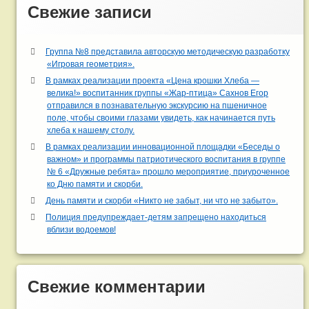
Свежие записи
Группа №8 представила авторскую методическую разработку
«Игровая геометрия».
В рамках реализации проекта «Цена крошки Хлеба —
велика!» воспитанник группы «Жар-птица» Сахнов Егор
отправился в познавательную экскурсию на пшеничное
поле, чтобы своими глазами увидеть, как начинается путь
хлеба к нашему столу.
В рамках реализации инновационной площадки «Беседы о
важном» и программы патриотического воспитания в группе
№ 6 «Дружные ребята» прошло мероприятие, приуроченное
ко Дню памяти и скорби.
День памяти и скорби «Никто не забыт, ни что не забыто».
Полиция предупреждает-детям запрещено находиться
вблизи водоемов!
Свежие комментарии