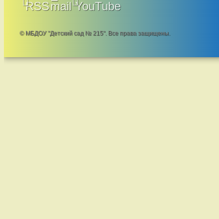
RSS
mail
YouTube
© МБДОУ "Детский сад № 215". Все права защищены.