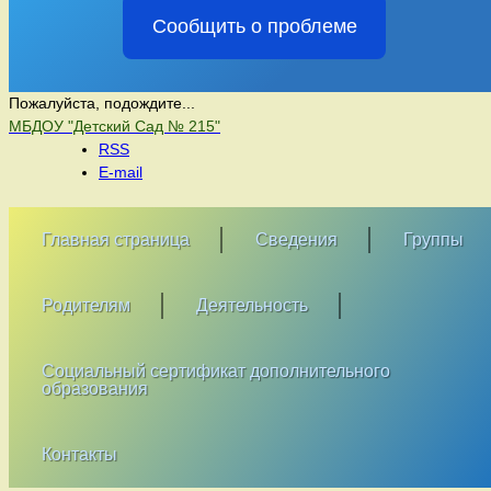
Сообщить о проблеме
Пожалуйста, подождите...
Перейти
МБДОУ "Детский Сад № 215"
к
RSS
содержимому
E-mail
Главная страница
Сведения
Группы
Родителям
Деятельность
Социальный сертификат дополнительного
образования
Контакты